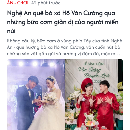
ĂN - CHƠI
42 phút trước
Nghệ An quê bà xã Hồ Văn Cường qua
những bữa cơm giản dị của người miền
núi
Không cầu kỳ, bữa cơm ở vùng phía Tây của tỉnh Nghệ
An - quê hương bà xã Hồ Văn Cường, vẫn cuốn hút bởi
những sản vật gần gũi và hương vị đậm đà, mộc mạc
của núi rừng.