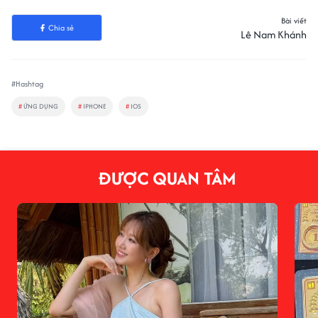
Bài viết
Chia sẻ
Lê Nam Khánh
#Hashtag
#
ỨNG DỤNG
#
IPHONE
#
IOS
ĐƯỢC QUAN TÂM