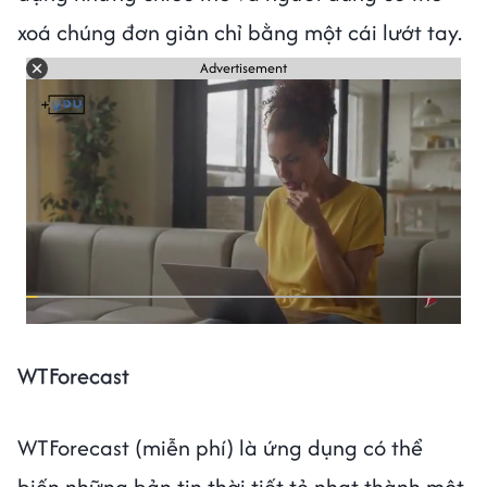
xoá chúng đơn giản chỉ bằng một cái lướt tay.
Advertisement
WTForecast
WTForecast (miễn phí) là ứng dụng có thể
biến những bản tin thời tiết tẻ nhạt thành một