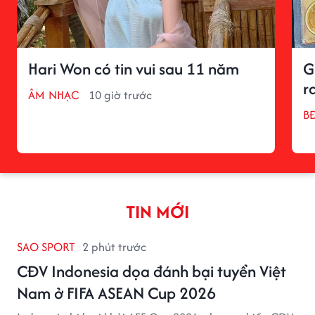
Hari Won có tin vui sau 11 năm
G
r
ÂM NHẠC
10 giờ trước
BĐ
TIN MỚI
SAO SPORT
2 phút trước
CĐV Indonesia dọa đánh bại tuyển Việt
Nam ở FIFA ASEAN Cup 2026