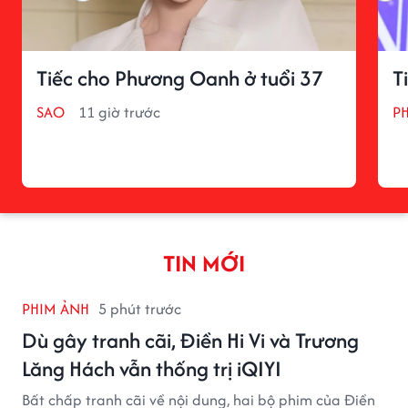
Tiếc cho Phương Oanh ở tuổi 37
T
SAO
11 giờ trước
P
TIN MỚI
PHIM ẢNH
5 phút trước
Dù gây tranh cãi, Điền Hi Vi và Trương
Lăng Hách vẫn thống trị iQIYI
Bất chấp tranh cãi về nội dung, hai bộ phim của Điền