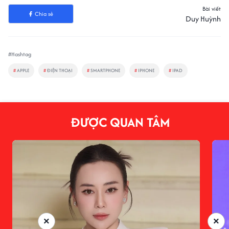
Bài viết
Chia sẻ
Duy Huỳnh
#Hashtag
#
APPLE
#
ĐIỆN THOẠI
#
SMARTPHONE
#
IPHONE
#
IPAD
ĐƯỢC QUAN TÂM
×
×