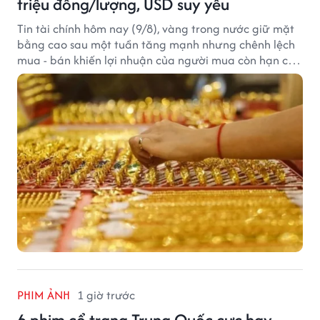
triệu đồng/lượng, USD suy yếu
Tin tài chính hôm nay (9/8), vàng trong nước giữ mặt
bằng cao sau một tuần tăng mạnh nhưng chênh lệch
mua - bán khiến lợi nhuận của người mua còn hạn chế,
trong khi USD chịu sức ép sau dữ liệu việc làm Mỹ gây
thất vọng.
PHIM ẢNH
1 giờ trước
6 phim cổ trang Trung Quốc cực hay,