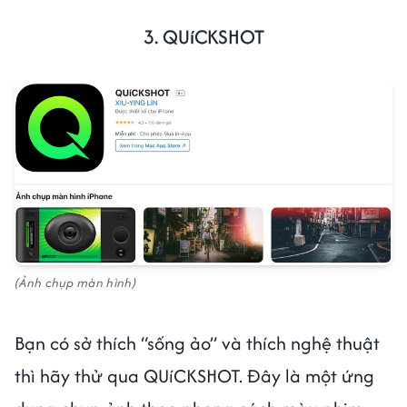
3. QUíCKSHOT
(Ảnh chụp màn hình)
Bạn có sở thích “sống ảo” và thích nghệ thuật
thì hãy thử qua QUíCKSHOT. Đây là một ứng