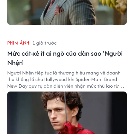
PHIM ẢNH
1 giờ trước
Mức cát-xê ít ai ngờ của dàn sao 'Người
Nhện'
Người Nhện tiếp tục là thương hiệu mang về doanh
thu khổng lồ cho Hollywood khi Spider-Man: Brand
New Day quy tụ dàn diễn viên nhận mức thù lao từ
hàng chục đến hàng trăm tỷ đồng. Thành công phòng
vé của bộ phim cũng giúp nhiều ngôi sao sở hữu khoản
thu nhập đáng mơ ước.