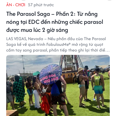
ĂN - CHƠI
57 phút trước
The Parasol Saga – Phần 2: Từ nắng
nóng tại EDC đến những chiếc parasol
được mua lúc 2 giờ sáng
LAS VEGAS, Nevada – Nếu phần đầu của The Parasol
Saga kể về quá trình FabulousMe® mở rộng từ quạt
cầm tay sang parasol, phần tiếp theo ghi lại thời điểm
sản phẩm được thị trường đón nhận và dần vượt khỏi
công năng che nắng thông thường.