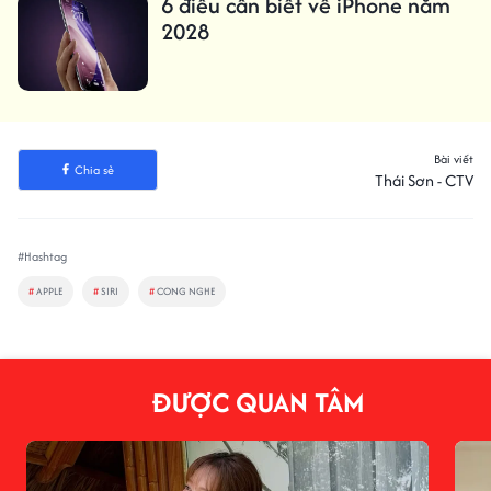
6 điều cần biết về iPhone năm
2028
Bài viết
Chia sẻ
Thái Sơn - CTV
#Hashtag
#
APPLE
#
SIRI
#
CONG NGHE
ĐƯỢC QUAN TÂM