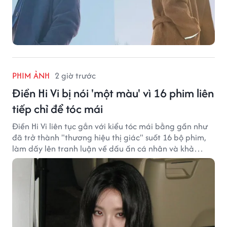
PHIM ẢNH
2 giờ trước
Điền Hi Vi bị nói 'một màu' vì 16 phim liên
tiếp chỉ để tóc mái
Điền Hi Vi liên tục gắn với kiểu tóc mái bằng gần như
đã trở thành "thương hiệu thị giác" suốt 16 bộ phim,
làm dấy lên tranh luận về dấu ấn cá nhân và khả
năng biến hóa trên màn ảnh.