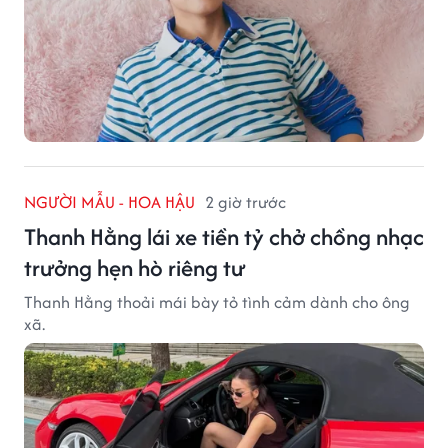
NGƯỜI MẪU - HOA HẬU
2 giờ trước
Thanh Hằng lái xe tiền tỷ chở chồng nhạc
trưởng hẹn hò riêng tư
Thanh Hằng thoải mái bày tỏ tình cảm dành cho ông
xã.