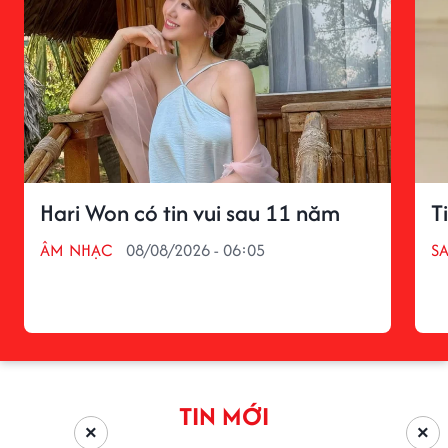
Hari Won có tin vui sau 11 năm
T
ÂM NHẠC
08/08/2026 - 06:05
S
TIN MỚI
×
×