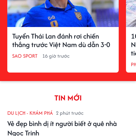
Tuyển Thái Lan đánh rơi chiến
1
thắng trước Việt Nam dù dẫn 3-0
N
t
SAO SPORT
16 giờ trước
P
TIN MỚI
DU LỊCH - KHÁM PHÁ
2 phút trước
Vẻ đẹp bình dị ít người biết ở quê nhà
Ngọc Trinh