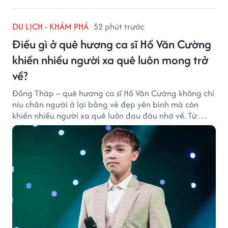
DU LỊCH - KHÁM PHÁ
52 phút trước
Điều gì ở quê hương ca sĩ Hồ Văn Cường
khiến nhiều người xa quê luôn mong trở
về?
Đồng Tháp – quê hương ca sĩ Hồ Văn Cường không chỉ
níu chân người ở lại bằng vẻ đẹp yên bình mà còn
khiến nhiều người xa quê luôn đau đáu nhớ về. Từ
cảnh sắc, ẩm thực đến tình người mộc mạc, tất cả tạo
nên sức hút rất riêng của vùng đất sen hồng.