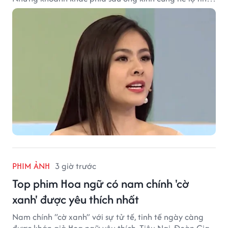
cảm đặc biệt mà nữ diễn viên dành cho ê-kíp bộ phim.
PHIM ẢNH
3 giờ trước
Top phim Hoa ngữ có nam chính 'cờ
xanh' được yêu thích nhất
Nam chính “cờ xanh” với sự tử tế, tinh tế ngày càng
được khán giả Hoa ngữ yêu thích. Tiêu Nại, Đoàn Gia