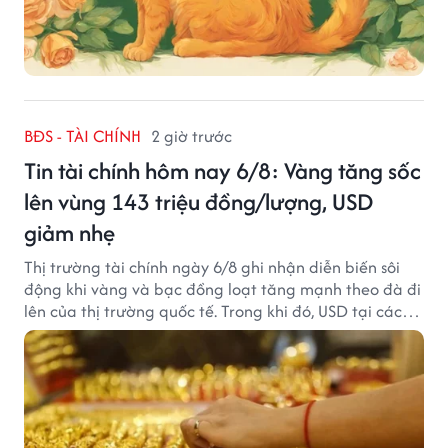
BĐS - TÀI CHÍNH
2 giờ trước
Tin tài chính hôm nay 6/8: Vàng tăng sốc
lên vùng 143 triệu đồng/lượng, USD
giảm nhẹ
Thị trường tài chính ngày 6/8 ghi nhận diễn biến sôi
động khi vàng và bạc đồng loạt tăng mạnh theo đà đi
lên của thị trường quốc tế. Trong khi đó, USD tại các
ngân hàng tiếp tục hạ nhiệt dù tỷ giá trung tâm lập
đỉnh mới.