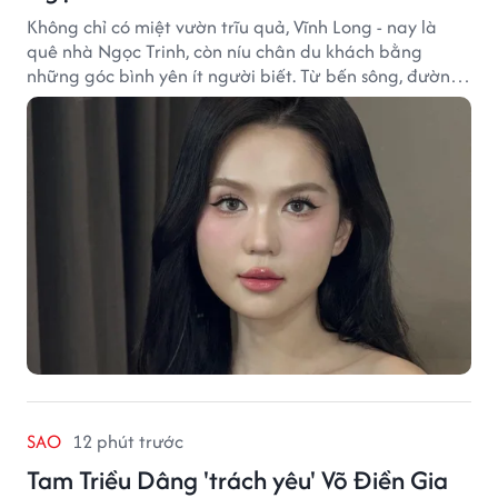
Không chỉ có miệt vườn trĩu quả, Vĩnh Long - nay là
quê nhà Ngọc Trinh, còn níu chân du khách bằng
những góc bình yên ít người biết. Từ bến sông, đường
quê đến nhịp sống chậm rãi, tất cả tạo nên sức hút rất
riêng của vùng đất miền Tây.
SAO
12 phút trước
Tam Triều Dâng 'trách yêu' Võ Điền Gia