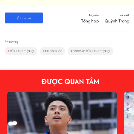
Nguồn
Bài viết
Chia sẻ
Tổng hợp
Quỳnh Trang
#Hashtag
#
CỬA HÀNG TIỆN LỢI
#
TRUNG QUỐC
#
ĐỘC ĐÁO CỬA HÀNG TIỆN LỢI
ĐƯỢC QUAN TÂM