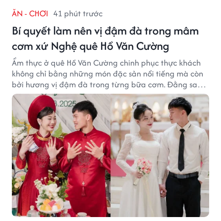
ĂN - CHƠI
41 phút trước
Bí quyết làm nên vị đậm đà trong mâm
cơm xứ Nghệ quê Hồ Văn Cường
Ẩm thực ở quê Hồ Văn Cường chinh phục thực khách
không chỉ bằng những món đặc sản nổi tiếng mà còn
bởi hương vị đậm đà trong từng bữa cơm. Đằng sau
nét giản dị ấy là những bí quyết được người dân gìn
giữ qua nhiều thế hệ.