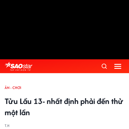
ĂN - CHƠI
Tửu Lầu 13- nhất định phải đến thử
một lần
T.H