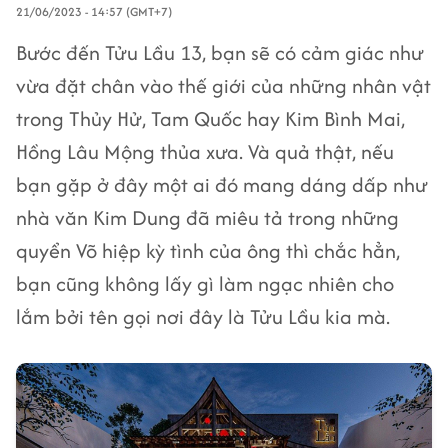
21/06/2023 - 14:57 (GMT+7)
Bước đến Tửu Lầu 13, bạn sẽ có cảm giác như
vừa đặt chân vào thế giới của những nhân vật
trong Thủy Hử, Tam Quốc hay Kim Bình Mai,
Hồng Lâu Mộng thủa xưa. Và quả thật, nếu
bạn gặp ở đây một ai đó mang dáng dấp như
nhà văn Kim Dung đã miêu tả trong những
quyển Võ hiệp kỳ tình của ông thì chắc hẳn,
bạn cũng không lấy gì làm ngạc nhiên cho
lắm bởi tên gọi nơi đây là Tửu Lầu kia mà.