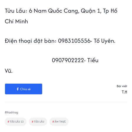
Tửu Lầu: 6 Nam Quốc Cang, Quận 1, Tp Hồ
Chí Minh
Điện thoại đặt bàn: 0983105556- Tố Uyên.
0907902222- Tiểu
Vũ.
Bài viết
Chia sẻ
T.H
#Hashtag
#
TỬU LẦU 13
#
TỬU LẦU
#
ẨM THỰC