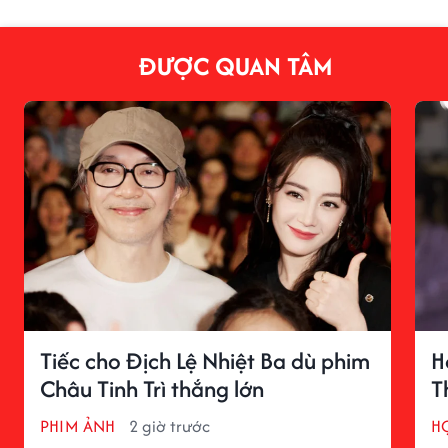
ĐƯỢC QUAN TÂM
Tiếc cho Địch Lệ Nhiệt Ba dù phim
H
Châu Tinh Trì thắng lớn
T
PHIM ẢNH
2 giờ trước
H