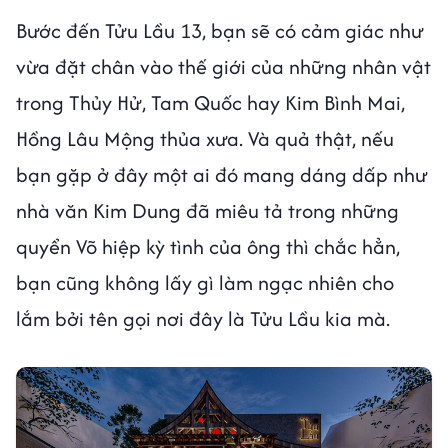
Bước đến Tửu Lầu 13, bạn sẽ có cảm giác như
vừa đặt chân vào thế giới của những nhân vật
trong Thủy Hử, Tam Quốc hay Kim Bình Mai,
Hồng Lâu Mộng thủa xưa. Và quả thật, nếu
bạn gặp ở đây một ai đó mang dáng dấp như
nhà văn Kim Dung đã miêu tả trong những
quyển Võ hiệp kỳ tình của ông thì chắc hẳn,
bạn cũng không lấy gì làm ngạc nhiên cho
lắm bởi tên gọi nơi đây là Tửu Lầu kia mà.