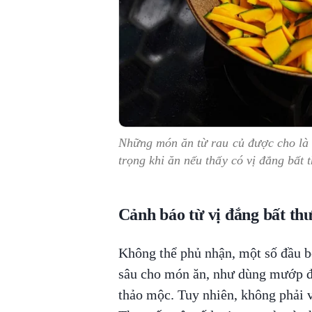
Những món ăn từ rau củ được cho là 
trọng khi ăn nếu thấy có vị đắng bất
Cảnh báo từ vị đắng bất th
Không thể phủ nhận, một số đầu bế
sâu cho món ăn, như dùng mướp đắ
thảo mộc. Tuy nhiên, không phải v