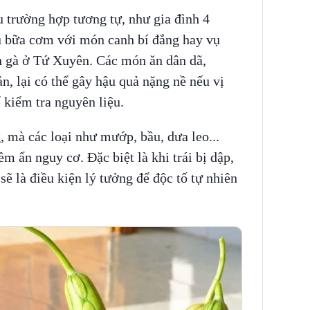
u trường hợp tương tự, như gia đình 4
u bữa cơm với món canh bí đắng hay vụ
h gà ở Tứ Xuyên. Các món ăn dân dã,
, lại có thể gây hậu quả nặng nề nếu vị
 kiểm tra nguyên liệu.
, mà các loại như mướp, bầu, dưa leo...
m ẩn nguy cơ. Đặc biệt là khi trái bị dập,
ẽ là điều kiện lý tưởng để độc tố tự nhiên