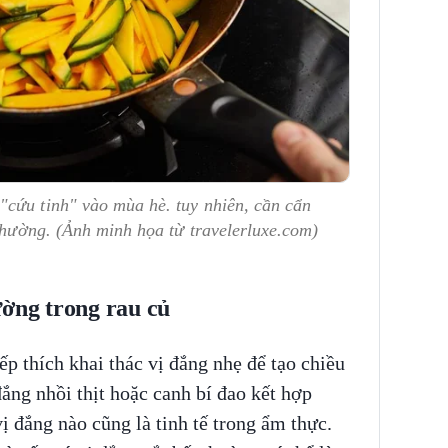
"cứu tinh" vào mùa hè. tuy nhiên, cần cẩn
 thường. (Ảnh minh họa từ travelerluxe.com)
ường trong rau củ
p thích khai thác vị đắng nhẹ để tạo chiều
ng nhồi thịt hoặc canh bí đao kết hợp
ị đắng nào cũng là tinh tế trong ẩm thực.