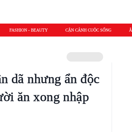
FASHION - BEAUTY
CẬN CẢNH CUỘC SỐNG
Â
ân dã nhưng ẩn độc
gười ăn xong nhập