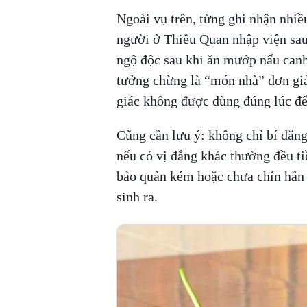
Ngoài vụ trên, từng ghi nhận nhiề
người ở Thiều Quan nhập viện sa
ngộ độc sau khi ăn mướp nấu can
tưởng chừng là “món nhà” đơn giản
giác không được dùng đúng lúc để
Cũng cần lưu ý: không chỉ bí đắng
nếu có vị đắng khác thường đều tiề
bảo quản kém hoặc chưa chín hẳn s
sinh ra.