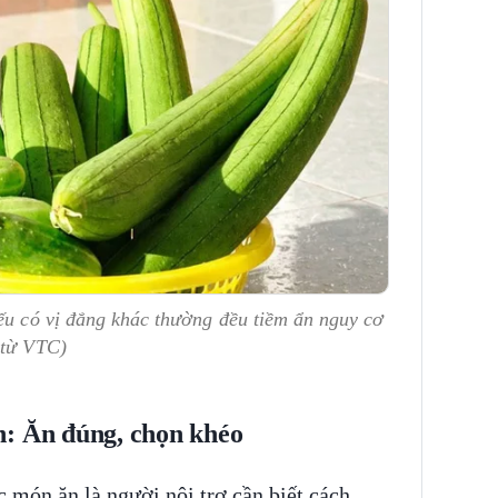
ếu có vị đắng khác thường đều tiềm ẩn nguy cơ
 từ VTC)
n: Ăn đúng, chọn khéo
c món ăn là người nội trợ cần biết cách