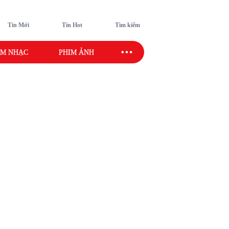
Tin Mới
Tin Hot
Tìm kiếm
M NHẠC
PHIM ẢNH
SAO SPORT