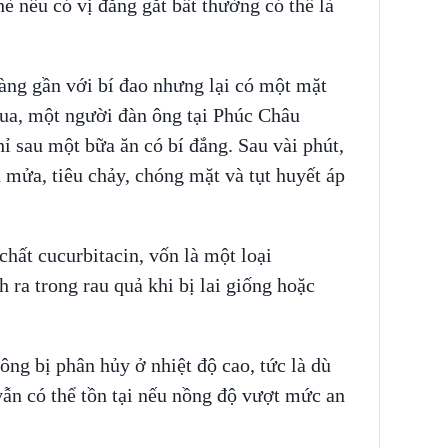
è nếu có vị đắng gắt bất thường có thể là
àng gần với bí đao nhưng lại có một mặt
qua, một người đàn ông tại Phúc Châu
 sau một bữa ăn có bí đắng. Sau vài phút,
 mửa, tiêu chảy, chóng mặt và tụt huyết áp
hất cucurbitacin, vốn là một loại
h ra trong rau quả khi bị lai giống hoặc
ông bị phân hủy ở nhiệt độ cao, tức là dù
vẫn có thể tồn tại nếu nồng độ vượt mức an