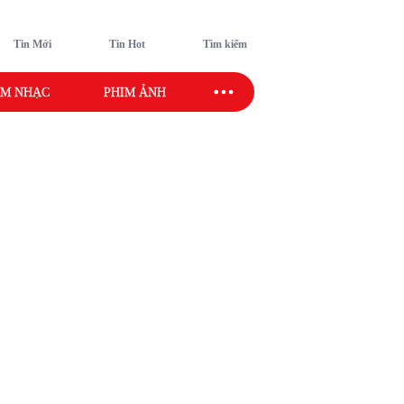
Tin Mới
Tin Hot
Tìm kiếm
M NHẠC
PHIM ẢNH
SAO SPORT