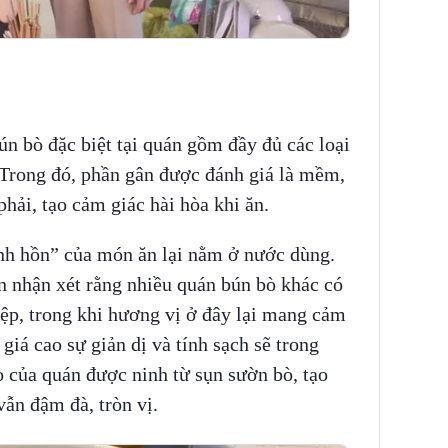
n bò đặc biệt tại quán gồm đầy đủ các loại
 Trong đó, phần gân được đánh giá là mềm,
phải, tạo cảm giác hài hòa khi ăn.
inh hồn” của món ăn lại nằm ở nước dùng.
n nhận xét rằng nhiều quán bún bò khác có
ệp, trong khi hương vị ở đây lại mang cảm
iá cao sự giản dị và tính sạch sẽ trong
o của quán được ninh từ sụn sườn bò, tạo
vẫn đậm đà, tròn vị.