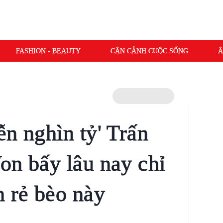
FASHION - BEAUTY
CẬN CẢNH CUỘC SỐNG
Â
ễn nghìn tỷ' Trấn
on bấy lâu nay chỉ
 rẻ bèo này