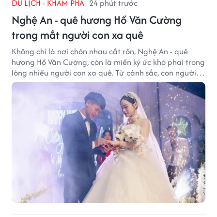
DU LỊCH - KHÁM PHÁ
24 phút trước
Nghệ An - quê hương Hồ Văn Cường
trong mắt người con xa quê
Không chỉ là nơi chôn nhau cắt rốn, Nghệ An - quê
hương Hồ Văn Cường, còn là miền ký ức khó phai trong
lòng nhiều người con xa quê. Từ cảnh sắc, con người
đến hương vị quê nhà, tất cả đều trở thành những
điều khiến họ luôn mong ngày trở về.