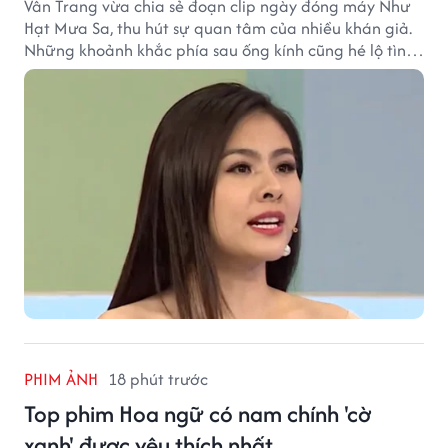
Vân Trang vừa chia sẻ đoạn clip ngày đóng máy Như
Hạt Mưa Sa, thu hút sự quan tâm của nhiều khán giả.
Những khoảnh khắc phía sau ống kính cũng hé lộ tình
cảm đặc biệt mà nữ diễn viên dành cho ê-kíp bộ phim.
PHIM ẢNH
18 phút trước
Top phim Hoa ngữ có nam chính 'cờ
xanh' được yêu thích nhất