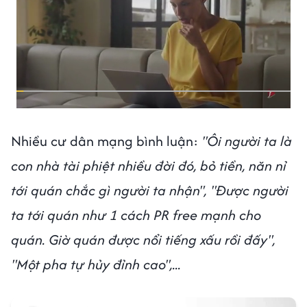
Nhiều cư dân mạng bình luận:
"Ôi người ta là
con nhà tài phiệt nhiều đời đó, bỏ tiền, năn nỉ
tới quán chắc gì người ta nhận", "Được người
ta tới quán như 1 cách PR free mạnh cho
quán. Giờ quán được nổi tiếng xấu rồi đấy",
"Một pha tự hủy đỉnh cao",...