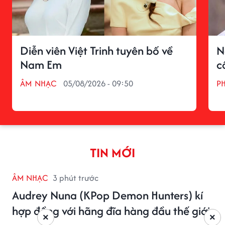
Diễn viên Việt Trinh tuyên bố về
N
Nam Em
c
ÂM NHẠC
05/08/2026 - 09:50
P
TIN MỚI
ÂM NHẠC
3 phút trước
Audrey Nuna (KPop Demon Hunters) kí
hợp đồng với hãng đĩa hàng đầu thế giới
×
×