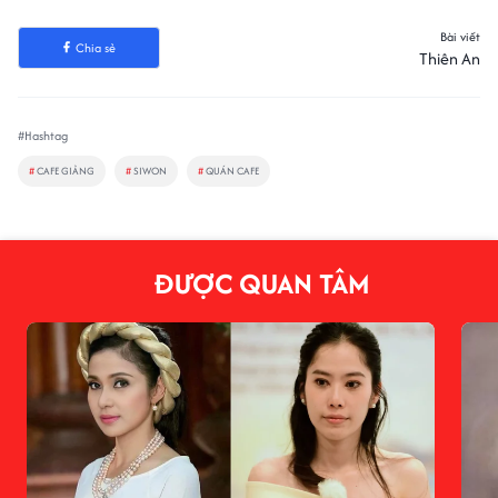
Bài viết
Chia sẻ
Thiên An
#Hashtag
#
CAFE GIẢNG
#
SIWON
#
QUÁN CAFE
ĐƯỢC QUAN TÂM