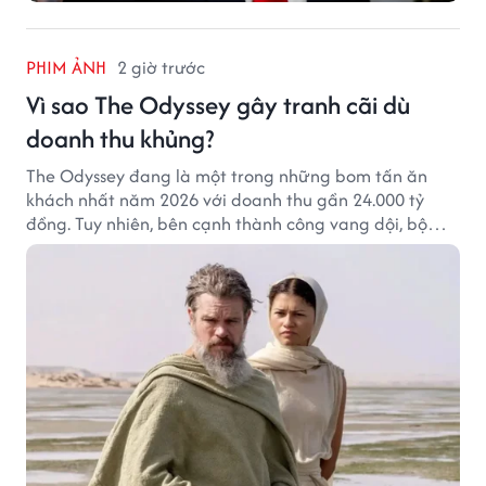
PHIM ẢNH
2 giờ trước
Vì sao The Odyssey gây tranh cãi dù
doanh thu khủng?
The Odyssey đang là một trong những bom tấn ăn
khách nhất năm 2026 với doanh thu gần 24.000 tỷ
đồng. Tuy nhiên, bên cạnh thành công vang dội, bộ
phim của Christopher Nolan cũng vấp phải không ít
tranh cãi từ khán giả.