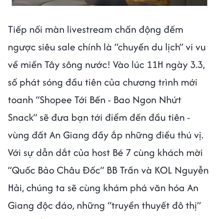
Tiếp nối màn livestream chấn động đếm
ngược siêu sale chính là “chuyến du lịch” vi vu
về miền Tây sông nước! Vào lúc 11H ngày 3.3,
số phát sóng đầu tiên của chương trình mới
toanh “Shopee Tới Bến - Bao Ngon Nhứt
Snack” sẽ đưa bạn tới điểm đến đầu tiên -
vùng đất An Giang đầy ắp những điều thú vị.
Với sự dẫn dắt của host Bé 7 cùng khách mời
“Quốc Bảo Châu Đốc” BB Trần và KOL Nguyễn
Hải, chúng ta sẽ cùng khám phá văn hóa An
Giang độc đáo, những “truyền thuyết đô thị”