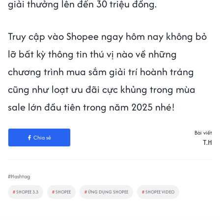
giải thưởng lên đến 30 triệu đồng.
Truy cập vào Shopee ngay hôm nay không bỏ
lỡ bất kỳ thông tin thú vị nào về những
chương trình mua sắm giải trí hoành tráng
cũng như loạt ưu đãi cực khủng trong mùa
sale lớn đầu tiên trong năm 2025 nhé!
Bài viết
Chia sẻ
T.H
#Hashtag
#
SHOPEE 3.3
#
SHOPEE
#
ỨNG DỤNG SHOPEE
#
SHOPEE VIDEO