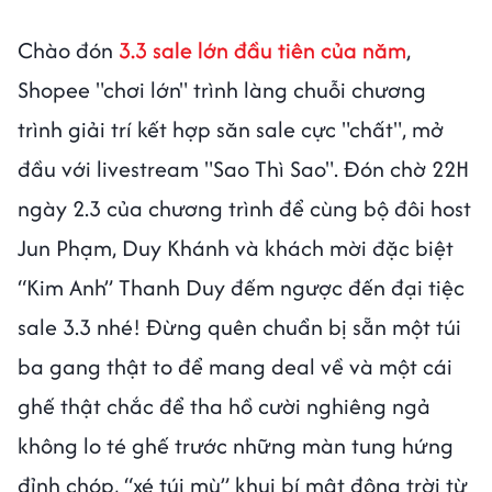
Chào đón
3.3 sale lớn đầu tiên của năm
,
Shopee "chơi lớn" trình làng chuỗi chương
trình giải trí kết hợp săn sale cực "chất", mở
đầu với livestream "Sao Thì Sao". Đón chờ 22H
ngày 2.3 của chương trình để cùng bộ đôi host
Jun Phạm, Duy Khánh và khách mời đặc biệt
“Kim Anh” Thanh Duy đếm ngược đến đại tiệc
sale 3.3 nhé! Đừng quên chuẩn bị sẵn một túi
ba gang thật to để mang deal về và một cái
ghế thật chắc để tha hồ cười nghiêng ngả
không lo té ghế trước những màn tung hứng
đỉnh chóp, “xé túi mù” khui bí mật động trời từ