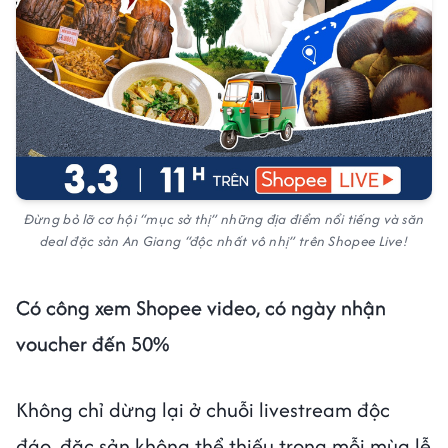
Đừng bỏ lỡ cơ hội “mục sở thị” những địa điểm nổi tiếng và săn
deal đặc sản An Giang “độc nhất vô nhị” trên Shopee Live!
Có công xem Shopee video, có ngày nhận
voucher đến 50%
Không chỉ dừng lại ở chuỗi livestream độc
đáo, đặc sản không thể thiếu trong mỗi mùa lễ