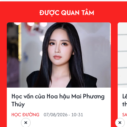
ĐƯỢC QUAN TÂM
Học vấn của Hoa hậu Mai Phương
L
Thúy
t
HỌC ĐƯỜNG
07/08/2026 - 10:31
S
×
×