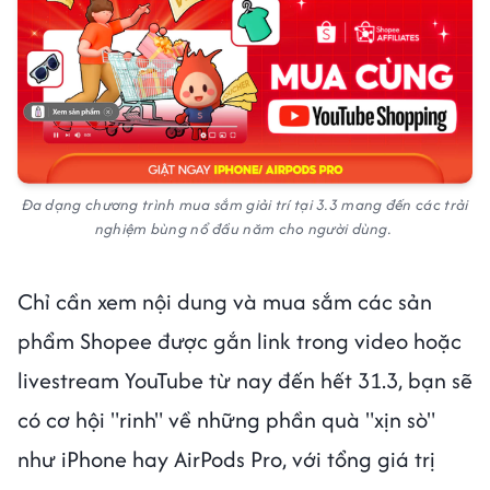
Đa dạng chương trình mua sắm giải trí tại 3.3 mang đến các trải
nghiệm bùng nổ đầu năm cho người dùng.
Chỉ cần xem nội dung và mua sắm các sản
phẩm Shopee được gắn link trong video hoặc
livestream YouTube từ nay đến hết 31.3, bạn sẽ
có cơ hội "rinh" về những phần quà "xịn sò"
như iPhone hay AirPods Pro, với tổng giá trị