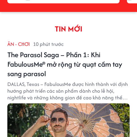
TIN MỚI
ĂN - CHƠI
10 phút trước
The Parasol Saga – Phần 1: Khi
FabulousMe® mở rộng từ quạt cầm tay
sang parasol
DALLAS, Texas – FabulousMe được hình thành với định
hướng phát triển các sản phẩm dành cho lễ hội,
nightlife và những không gian đề cao khả năng thể
hiện bản thân. Trong quá trình xây dựng thương hiệu,
quạt cầm tay trở thành dòng sản phẩm tạo được
thành công ban đầu, giúp FabulousMe từng bước mở
rộng mức độ hiện diện trên thị trường.