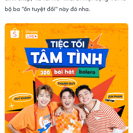
bộ ba “ồn tuyệt đối” này đó nha.