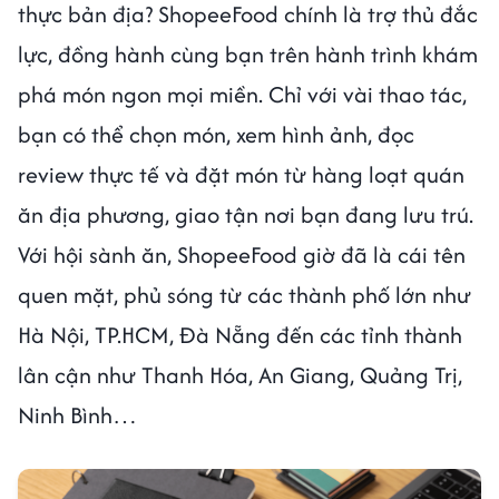
thực bản địa? ShopeeFood chính là trợ thủ đắc
lực, đồng hành cùng bạn trên hành trình khám
phá món ngon mọi miền. Chỉ với vài thao tác,
bạn có thể chọn món, xem hình ảnh, đọc
review thực tế và đặt món từ hàng loạt quán
ăn địa phương, giao tận nơi bạn đang lưu trú.
Với hội sành ăn, ShopeeFood giờ đã là cái tên
quen mặt, phủ sóng từ các thành phố lớn như
Hà Nội, TP.HCM, Đà Nẵng đến các tỉnh thành
lân cận như Thanh Hóa, An Giang, Quảng Trị,
Ninh Bình…