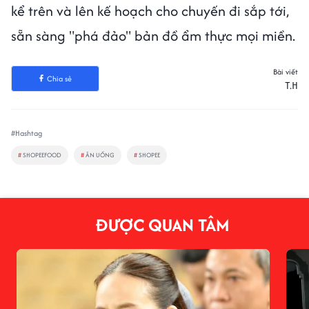
kể trên và lên kế hoạch cho chuyến đi sắp tới,
sẵn sàng "phá đảo" bản đồ ẩm thực mọi miền.
Bài viết
Chia sẻ
T.H
#Hashtag
#
SHOPEEFOOD
#
ĂN UỐNG
#
SHOPEE
ĐƯỢC QUAN TÂM