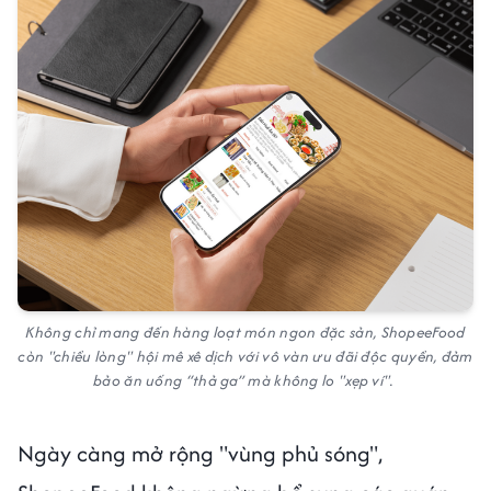
Không chỉ mang đến hàng loạt món ngon đặc sản, ShopeeFood
còn "chiều lòng" hội mê xê dịch với vô vàn ưu đãi độc quyền, đảm
bảo ăn uống “thả ga” mà không lo "xẹp ví".
Ngày càng mở rộng "vùng phủ sóng",