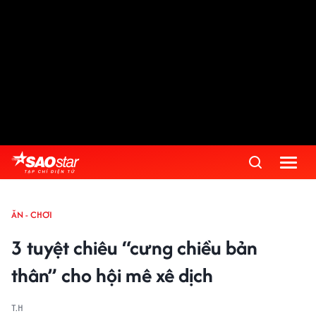
ĂN - CHƠI
3 tuyệt chiêu “cưng chiều bản
thân” cho hội mê xê dịch
T.H