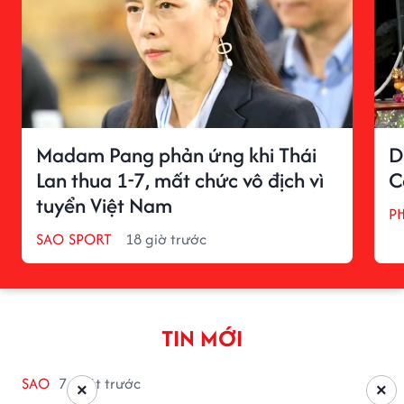
Madam Pang phản ứng khi Thái
D
Lan thua 1-7, mất chức vô địch vì
C
tuyển Việt Nam
P
SAO SPORT
18 giờ trước
TIN MỚI
SAO
7 phút trước
×
×