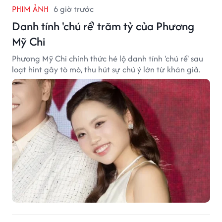
PHIM ẢNH
6 giờ trước
Danh tính 'chú rể' trăm tỷ của Phương
Mỹ Chi
Phương Mỹ Chi chính thức hé lộ danh tính 'chú rể' sau
loạt hint gây tò mò, thu hút sự chú ý lớn từ khán giả.