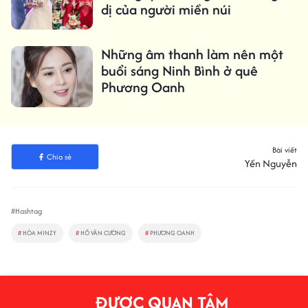
dị của người miền núi
Những âm thanh làm nên một
buổi sáng Ninh Bình ở quê
Phương Oanh
Bài viết
Chia sẻ
Yến Nguyễn
#Hashtag
#
HÒA MINZY
#
HỒ VĂN CƯỜNG
#
PHƯƠNG OANH
ĐƯỢC QUAN TÂM