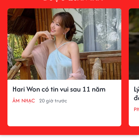
Hari Won có tin vui sau 11 năm
L
đ
ÂM NHẠC
20 giờ trước
P