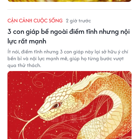
CẬN CẢNH CUỘC SỐNG
2 giờ trước
3 con giáp bề ngoài điềm tĩnh nhưng nội
lực rất mạnh
Ít nói, điềm tĩnh nhưng 3 con giáp này lại sở hữu ý chí
bền bỉ và nội lực mạnh mẽ, giúp họ từng bước vượt
qua thử thách.