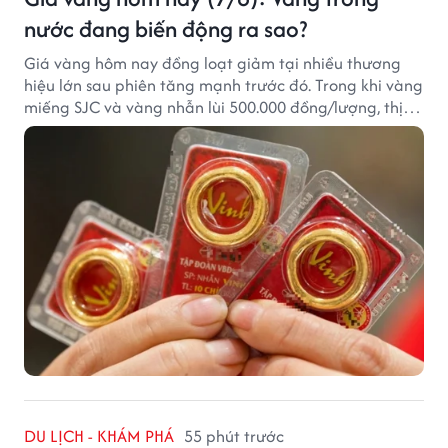
nước đang biến động ra sao?
Giá vàng hôm nay đồng loạt giảm tại nhiều thương
hiệu lớn sau phiên tăng mạnh trước đó. Trong khi vàng
miếng SJC và vàng nhẫn lùi 500.000 đồng/lượng, thị
trường vẫn duy trì mặt bằng giá cao, với sự chênh
lệch đáng kể giữa các doanh nghiệp.
DU LỊCH - KHÁM PHÁ
55 phút trước