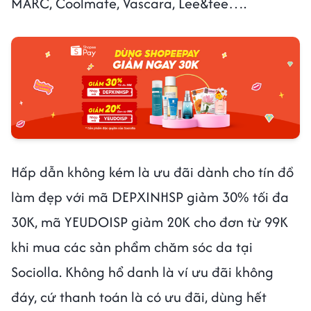
MARC, Coolmate, Vascara, Lee&tee….
Hấp dẫn không kém là ưu đãi dành cho tín đồ
làm đẹp với mã DEPXINHSP giảm 30% tối đa
30K, mã YEUDOISP giảm 20K cho đơn từ 99K
khi mua các sản phẩm chăm sóc da tại
Sociolla. Không hổ danh là ví ưu đãi không
đáy, cứ thanh toán là có ưu đãi, dùng hết