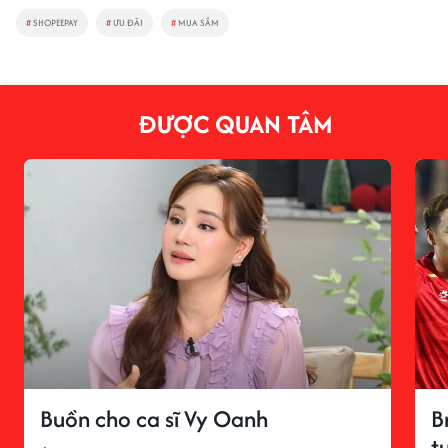
#
SHOPEEPAY
#
ƯU ĐÃI
#
MUA SẮM
ĐƯỢC QUAN TÂM
Buồn cho ca sĩ Vy Oanh
B
t