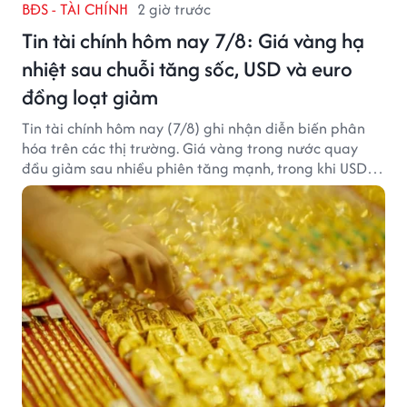
BĐS - TÀI CHÍNH
2 giờ trước
Tin tài chính hôm nay 7/8: Giá vàng hạ
nhiệt sau chuỗi tăng sốc, USD và euro
đồng loạt giảm
Tin tài chính hôm nay (7/8) ghi nhận diễn biến phân
hóa trên các thị trường. Giá vàng trong nước quay
đầu giảm sau nhiều phiên tăng mạnh, trong khi USD
tại ngân hàng tiếp tục suy yếu dù tỷ giá trung tâm lập
đỉnh mới.