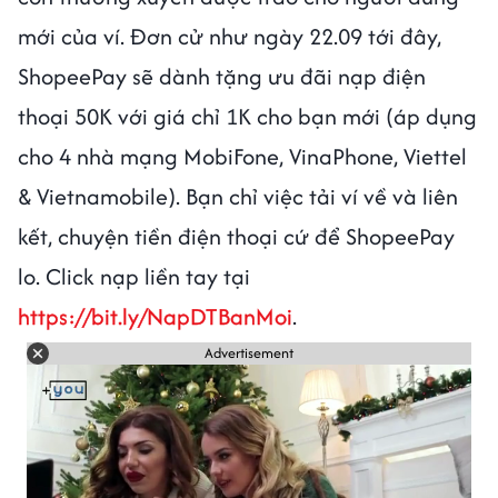
mới của ví. Đơn cử như ngày 22.09 tới đây,
ShopeePay sẽ dành tặng ưu đãi nạp điện
thoại 50K với giá chỉ 1K cho bạn mới (áp dụng
cho 4 nhà mạng MobiFone, VinaPhone, Viettel
& Vietnamobile). Bạn chỉ việc tải ví về và liên
kết, chuyện tiền điện thoại cứ để ShopeePay
lo. Click nạp liền tay tại
https://bit.ly/NapDTBanMoi
.
Advertisement