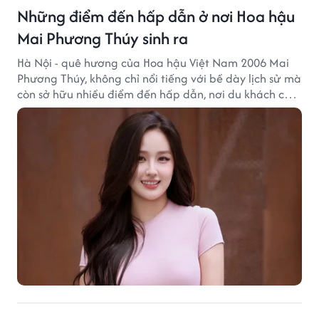
Những điểm đến hấp dẫn ở nơi Hoa hậu
Mai Phương Thúy sinh ra
Hà Nội - quê hương của Hoa hậu Việt Nam 2006 Mai
Phương Thúy, không chỉ nổi tiếng với bề dày lịch sử mà
còn sở hữu nhiều điểm đến hấp dẫn, nơi du khách có
thể cảm nhận trọn vẹn vẻ đẹp cổ kính xen lẫn nhịp
sống hiện đại của Thủ đô.