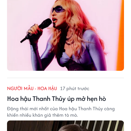
NGƯỜI MẪU - HOA HẬU
17 phút trước
Hoa hậu Thanh Thủy úp mở hẹn hò
Động thái mới nhất của Hoa hậu Thanh Thủy càng
khiến nhiều khán giả thêm tò mò.