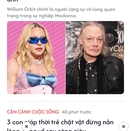
William Orbit chính là người cộng sự vô cùng quan
trọng trong sự nghiệp Madonna.
CẬN CẢNH CUỘC SỐNG
40 phút trước
3 con giáp thời trẻ chật vật đừng nản
×
×
lòng, càng về sau càng giàu