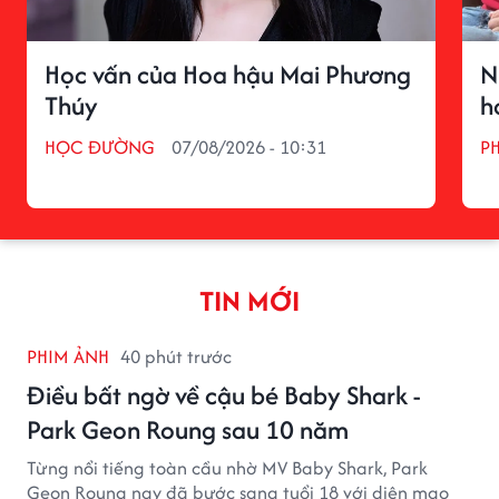
Học vấn của Hoa hậu Mai Phương
N
Thúy
h
HỌC ĐƯỜNG
07/08/2026 - 10:31
P
TIN MỚI
PHIM ẢNH
40 phút trước
Điều bất ngờ về cậu bé Baby Shark -
Park Geon Roung sau 10 năm
Từng nổi tiếng toàn cầu nhờ MV Baby Shark, Park
Geon Roung nay đã bước sang tuổi 18 với diện mạo