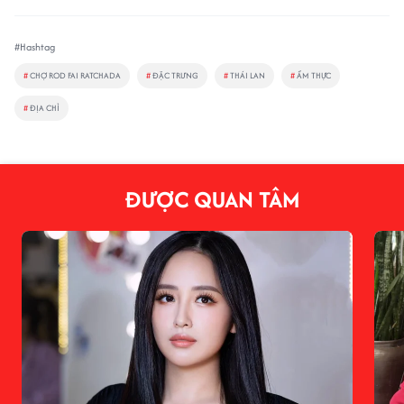
#Hashtag
#
CHỢ ROD FAI RATCHADA
#
ĐẶC TRƯNG
#
THÁI LAN
#
ẨM THỰC
#
ĐỊA CHỈ
ĐƯỢC QUAN TÂM