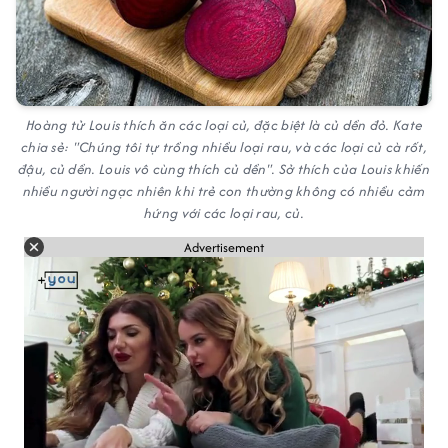
Hoàng tử Louis thích ăn các loại củ, đặc biệt là củ dền đỏ. Kate
chia sẻ: "Chúng tôi tự trồng nhiều loại rau, và các loại củ cà rốt,
đậu, củ dền. Louis vô cùng thích củ dền". Sở thích của Louis khiến
nhiều người ngạc nhiên khi trẻ con thường không có nhiều cảm
hứng với các loại rau, củ.
Advertisement