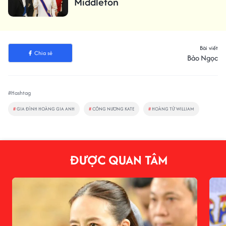
Middleton
Bài viết
Chia sẻ
Bảo Ngọc
#Hashtag
#
GIA ĐÌNH HOÀNG GIA ANH
#
CÔNG NƯƠNG KATE
#
HOÀNG TỬ WILLIAM
ĐƯỢC QUAN TÂM