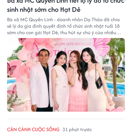
Bà xã MC Quyền Linh tiết lộ lý do tổ chức
sinh nhật sớm cho Hạt Dẻ
Bà xã MC Quyền Linh - doanh nhân Dạ Thảo đã chia
sẻ lý do gia đình quyết định tổ chức sinh nhật tuổi 18
sớm cho con gái Hạt Dẻ, thu hút sự chú ý của nhiều
người hâm mộ.
CẬN CẢNH CUỘC SỐNG
31 phút trước