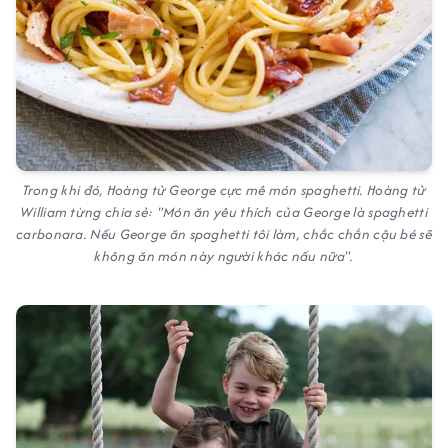
Trong khi đó, Hoàng tử George cực mê món spaghetti. Hoàng tử
William từng chia sẻ: "Món ăn yêu thích của George là spaghetti
carbonara. Nếu George ăn spaghetti tôi làm, chắc chắn cậu bé sẽ
không ăn món này người khác nấu nữa".