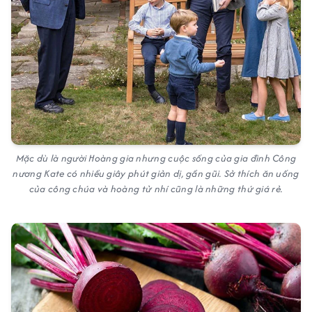
Mặc dù là người Hoàng gia nhưng cuộc sống của gia đình Công
nương Kate có nhiều giây phút giản dị, gần gũi. Sở thích ăn uống
của công chúa và hoàng tử nhí cũng là những thứ giá rẻ.