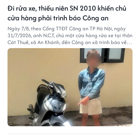
Đi rửa xe, thiếu niên SN 2010 khiến chủ
cửa hàng phải trình báo Công an
Ngày 7/8, theo Cổng TTĐT Công an TP Hà Nội, ngày
31/7/2026, anh N.C.T, chủ một cửa hàng rửa xe tại thôn
Cát Thuế, xã An Khánh, đến Công an xã trình báo về
việc bị mất trộm chiếc xe máy Honda Wave. Trong cốp
xe còn có nhiều giấy tờ cá nhân và khoảng 1,2 triệu
đồng tiền mặt.