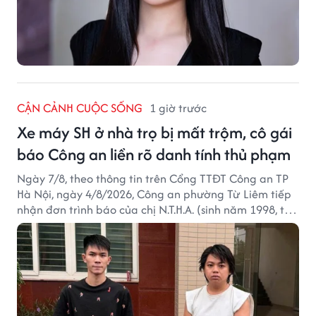
CẬN CẢNH CUỘC SỐNG
1 giờ trước
Xe máy SH ở nhà trọ bị mất trộm, cô gái
báo Công an liền rõ danh tính thủ phạm
Ngày 7/8, theo thông tin trên Cổng TTĐT Công an TP
Hà Nội, ngày 4/8/2026, Công an phường Từ Liêm tiếp
nhận đơn trình báo của chị N.T.H.A. (sinh năm 1998, trú
tại phường Từ Liêm) về việc bị kẻ gian lấy trộm chiếc
xe mô tô Honda SH 125i, tại khu nhà trọ nơi đang sinh
sống.