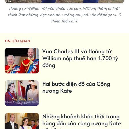
Hoàng tử William rất yêu chiều các con, William thậm chí rất
thích làm những việc nhỏ như trồng rau, nấu ăn để phục vụ 3
thiên thần nhí.
TIN LIÊN QUAN
Vua Charles III và Hoàng tử
William nộp thuế hơn 1.700 tỷ
đồng
Hai bước diện đồ của Công
nương Kate
Những khoảnh khắc thời trang
hàng đầu của công nương Kate