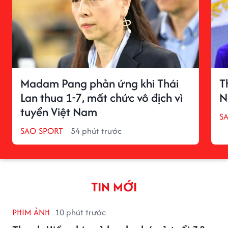
Madam Pang phản ứng khi Thái
T
Lan thua 1-7, mất chức vô địch vì
N
tuyển Việt Nam
S
SAO SPORT
54 phút trước
TIN MỚI
PHIM ẢNH
10 phút trước