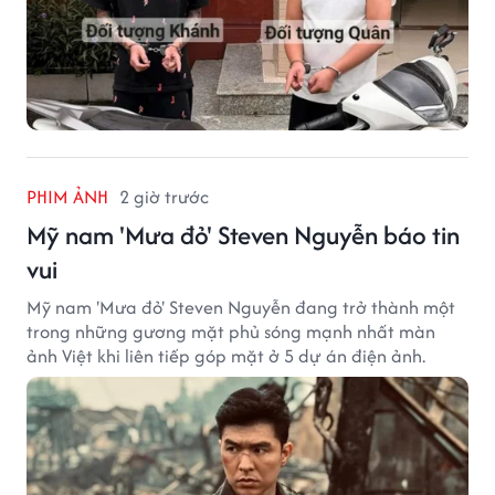
PHIM ẢNH
2 giờ trước
Mỹ nam 'Mưa đỏ' Steven Nguyễn báo tin
vui
Mỹ nam 'Mưa đỏ' Steven Nguyễn đang trở thành một
trong những gương mặt phủ sóng mạnh nhất màn
ảnh Việt khi liên tiếp góp mặt ở 5 dự án điện ảnh.