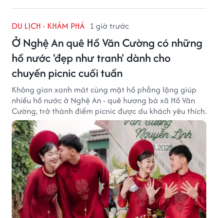
DU LỊCH - KHÁM PHÁ
1 giờ trước
Ở Nghệ An quê Hồ Văn Cường có những
hồ nước 'đẹp như tranh' dành cho
chuyến picnic cuối tuần
Không gian xanh mát cùng mặt hồ phẳng lặng giúp
nhiều hồ nước ở Nghệ An - quê hương bà xã Hồ Văn
Cường, trở thành điểm picnic được du khách yêu thích.