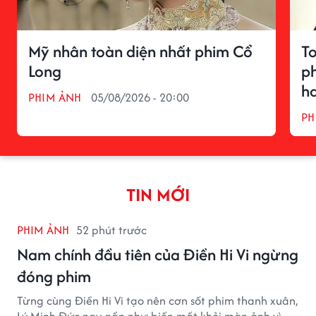
Mỹ nhân toàn diện nhất phim Cổ
T
Long
p
ha
PHIM ẢNH
05/08/2026 - 20:00
PH
TIN MỚI
PHIM ẢNH
52 phút trước
Nam chính đầu tiên của Điền Hi Vi ngừng
đóng phim
Từng cùng Điền Hi Vi tạo nên cơn sốt phim thanh xuân,
Lý Minh Đức nay gần như biến mất khỏi màn ảnh vì