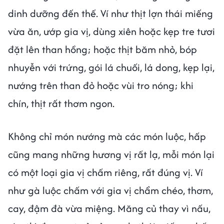
dinh dưỡng đến thế. Ví như thịt lợn thái miếng
vừa ăn, ướp gia vị, dùng xiên hoặc kẹp tre tươi
đặt lên than hồng; hoặc thịt băm nhỏ, bóp
nhuyễn với trứng, gói lá chuối, lá dong, kẹp lại,
nướng trên than đỏ hoặc vùi tro nóng; khi
chín, thịt rất thơm ngon.
Không chỉ món nướng mà các món luộc, hấp
cũng mang những hương vị rất lạ, mỗi món lại
có một loại gia vị chấm riêng, rất đúng vị. Ví
như gà luộc chấm với gia vị chẩm chéo, thơm,
cay, đậm đà vừa miệng. Măng củ thay vì nấu,