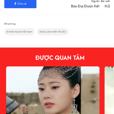
Nguồn
Bài viết
Chia sẻ
Báo Đại Đoàn Kết
H.G
#Hashtag
#
MÓN NGON VIỆT NAM
#
ĐẶC SẢN MIỀN TÂY BẮC
ĐƯỢC QUAN TÂM