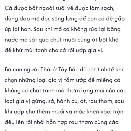
Cá được bắt ngoài suối về được làm sạch,
dùng dao mổ dọc sống lưng để con cá dễ gấp
úp lại hơn. Sau khi mổ cá không rửa lại bằng
nước mà sát qua chút muối cùng ớt bột khô
để khử mùi tanh cho cá rồi ướp gia vị.
Bà con người Thái ở Tây Bắc đã rất tinh tế khi
chọn những loại gia vị tẩm ướp để miếng cá
không có chút tanh mà thơm lựng mùi của các
loại gia vị gừng, sả, hành củ, ớt, rau thơm, sau
khi ướp cho thêm muối và mắc khén vào, trộn
đều lên rồi nhồi hỗn hợp rau thơm cùng các