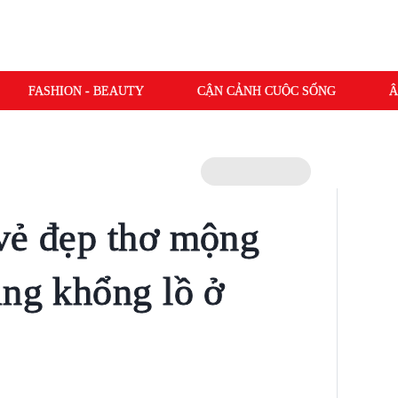
FASHION - BEAUTY
CẬN CẢNH CUỘC SỐNG
Â
vẻ đẹp thơ mộng
ăng khổng lồ ở