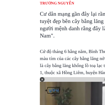
TRƯỜNG NGUYỄN
Cư dân mạng gần đây lại rầ
tuyệt đẹp bên cây bằng lăng
người mệnh danh rằng đây là
Nam".
Cứ độ tháng 6 hằng năm, Bình Thu
màu tím của các cây bằng lăng nở
là cây bằng lăng khổng lồ toạ lạc
1, thuộc xã Hồng Liêm, huyện Hà