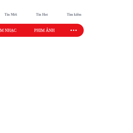
Tin Mới
Tin Hot
Tìm kiếm
M NHẠC
PHIM ẢNH
SAO SPORT