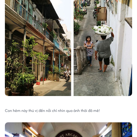
Con hẻm này thú vị đến nỗi chỉ nhìn qua ảnh thôi đã mê!