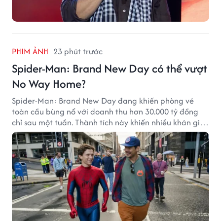
PHIM ẢNH
23 phút trước
Spider-Man: Brand New Day có thể vượt
No Way Home?
Spider-Man: Brand New Day đang khiến phòng vé
toàn cầu bùng nổ với doanh thu hơn 30.000 tỷ đồng
chỉ sau một tuần. Thành tích này khiến nhiều khán giả
đặt câu hỏi liệu bộ phim mới của Tom Holland có thể
phá kỷ lục mà No Way Home từng thiết lập hay không.