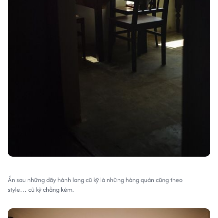
Ẩn sau những dãy hành lang cũ kỹ là những hàng quán cũng theo
style… cũ kỹ chẳng kém.