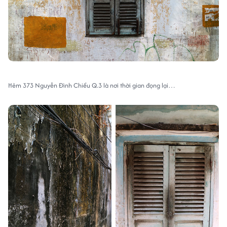
Hẻm 373 Nguyễn Đình Chiểu Q.3 là nơi thời gian đọng lại…