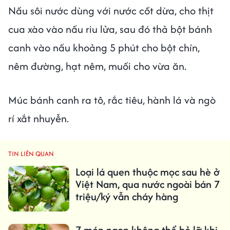
Nấu sôi nước dùng với nước cốt dừa, cho thịt
cua xào vào nấu riu lửa, sau đó thả bột bánh
canh vào nấu khoảng 5 phút cho bột chín,
nêm đường, hạt nêm, muối cho vừa ăn.
Múc bánh canh ra tô, rắc tiêu, hành lá và ngò
rí xắt nhuyễn.
TIN LIÊN QUAN
Loại lá quen thuộc mọc sau hè ở
Việt Nam, qua nước ngoài bán 7
triệu/ký vẫn cháy hàng
7 món ngon không thể bỏ lỡ khi