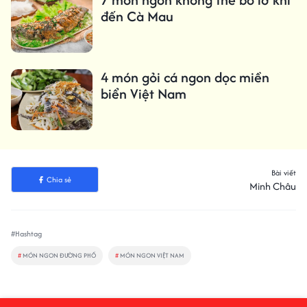
đến Cà Mau
4 món gỏi cá ngon dọc miền
biển Việt Nam
Bài viết
Chia sẻ
Minh Châu
#Hashtag
#
MÓN NGON ĐƯỜNG PHỐ
#
MÓN NGON VIỆT NAM