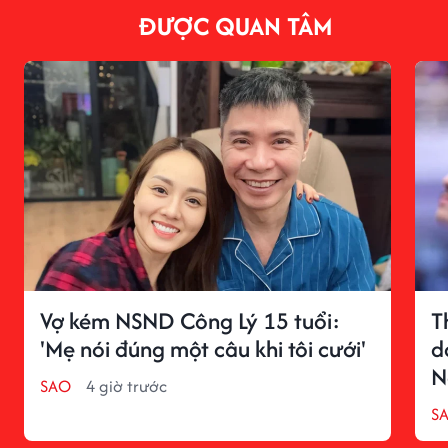
ĐƯỢC QUAN TÂM
Vợ kém NSND Công Lý 15 tuổi:
T
'Mẹ nói đúng một câu khi tôi cưới'
d
N
SAO
4 giờ trước
S