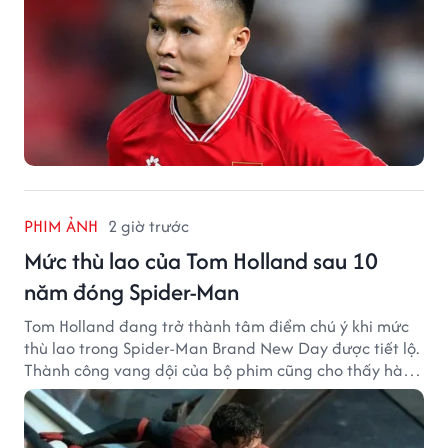
PHIM ẢNH
2 giờ trước
Mức thù lao của Tom Holland sau 10
năm đóng Spider-Man
Tom Holland đang trở thành tâm điểm chú ý khi mức
thù lao trong Spider-Man Brand New Day được tiết lộ.
Thành công vang dội của bộ phim cũng cho thấy hành
trình thăng hạng đáng chú ý của nam diễn viên sau
một thập kỷ gắn bó với vai Người Nhện.