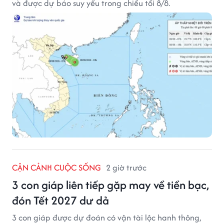
và được dự báo suy yếu trong chiều tối 8/8.
CẬN CẢNH CUỘC SỐNG
2 giờ trước
3 con giáp liên tiếp gặp may về tiền bạc,
đón Tết 2027 dư dả
3 con giáp được dự đoán có vận tài lộc hanh thông,