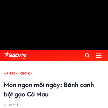
Advertisement
ĂN NGON - CHƠI ĐÃ
Món ngon mỗi ngày: Bánh canh
bột gạo Cà Mau
MINH CHÂU