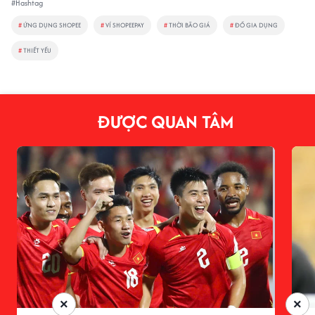
#Hashtag
#
ỨNG DỤNG SHOPEE
#
VÍ SHOPEEPAY
#
THỜI BÃO GIÁ
#
ĐỒ GIA DỤNG
#
THIẾT YẾU
ĐƯỢC QUAN TÂM
×
×