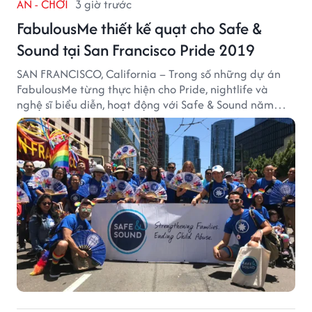
ĂN - CHƠI
3 giờ trước
FabulousMe thiết kế quạt cho Safe &
Sound tại San Francisco Pride 2019
SAN FRANCISCO, California – Trong số những dự án
FabulousMe từng thực hiện cho Pride, nightlife và
nghệ sĩ biểu diễn, hoạt động với Safe & Sound năm
2019 mang một bối cảnh khác biệt. Safe & Sound là tổ
chức phi lợi nhuận tại San Francisco hoạt động trong
lĩnh vực phòng ngừa bạo hành trẻ em, hỗ trợ gia đình
và xây dựng môi trường an toàn cho trẻ em.