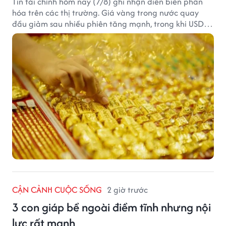
Tin tài chính hôm nay (7/8) ghi nhận diễn biến phân
hóa trên các thị trường. Giá vàng trong nước quay
đầu giảm sau nhiều phiên tăng mạnh, trong khi USD
tại ngân hàng tiếp tục suy yếu dù tỷ giá trung tâm lập
đỉnh mới.
CẬN CẢNH CUỘC SỐNG
2 giờ trước
3 con giáp bề ngoài điềm tĩnh nhưng nội
lực rất mạnh