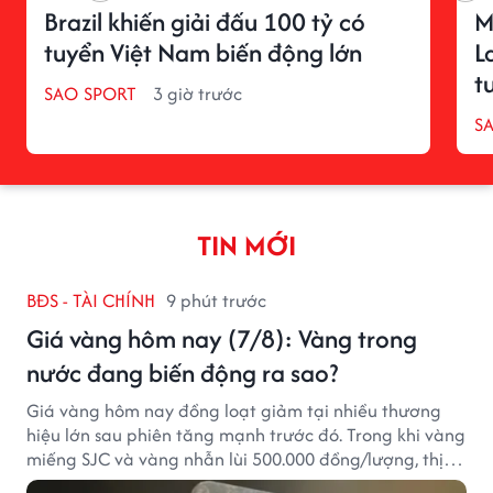
Brazil khiến giải đấu 100 tỷ có
M
tuyển Việt Nam biến động lớn
L
t
SAO SPORT
3 giờ trước
S
TIN MỚI
BĐS - TÀI CHÍNH
9 phút trước
Giá vàng hôm nay (7/8): Vàng trong
nước đang biến động ra sao?
Giá vàng hôm nay đồng loạt giảm tại nhiều thương
hiệu lớn sau phiên tăng mạnh trước đó. Trong khi vàng
miếng SJC và vàng nhẫn lùi 500.000 đồng/lượng, thị
trường vẫn duy trì mặt bằng giá cao, với sự chênh