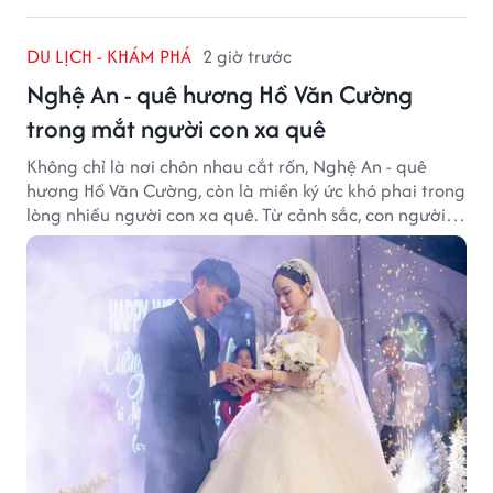
DU LỊCH - KHÁM PHÁ
2 giờ trước
Nghệ An - quê hương Hồ Văn Cường
trong mắt người con xa quê
Không chỉ là nơi chôn nhau cắt rốn, Nghệ An - quê
hương Hồ Văn Cường, còn là miền ký ức khó phai trong
lòng nhiều người con xa quê. Từ cảnh sắc, con người
đến hương vị quê nhà, tất cả đều trở thành những
điều khiến họ luôn mong ngày trở về.