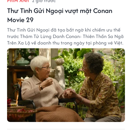
PHIM ẢNH
2 giờ trước
Thư Tình Gửi Ngoại vượt mặt Conan
Movie 29
Thư Tình Gửi Ngoại đã tạo bất ngờ khi chiếm ưu thế
trước Thám Tử Lừng Danh Conan: Thiên Thần Sa Ngã
Trên Xa Lộ về doanh thu trong ngày tại phòng vé Việt.