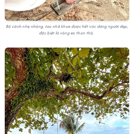
Bộ cánh nhẹ nhàng, tao nhã khoe được hết vóc dáng người đẹp,
đặc biệt là vòng eo thon thả.