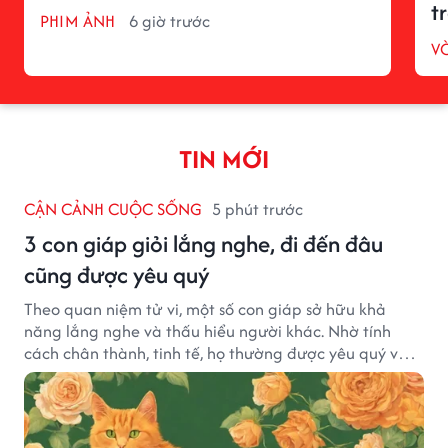
t
PHIM ẢNH
6 giờ trước
V
TIN MỚI
CẬN CẢNH CUỘC SỐNG
5 phút trước
3 con giáp giỏi lắng nghe, đi đến đâu
cũng được yêu quý
Theo quan niệm tử vi, một số con giáp sở hữu khả
năng lắng nghe và thấu hiểu người khác. Nhờ tính
cách chân thành, tinh tế, họ thường được yêu quý và
tạo dựng nhiều mối quan hệ tốt đẹp.