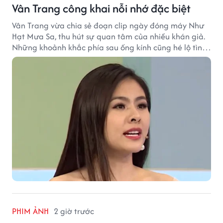
Vân Trang công khai nỗi nhớ đặc biệt
Vân Trang vừa chia sẻ đoạn clip ngày đóng máy Như
Hạt Mưa Sa, thu hút sự quan tâm của nhiều khán giả.
Những khoảnh khắc phía sau ống kính cũng hé lộ tình
cảm đặc biệt mà nữ diễn viên dành cho ê-kíp bộ phim.
PHIM ẢNH
2 giờ trước