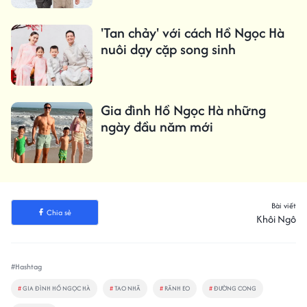
'Tan chảy' với cách Hồ Ngọc Hà
nuôi dạy cặp song sinh
Gia đình Hồ Ngọc Hà những
ngày đầu năm mới
Bài viết
Chia sẻ
Khôi Ngô
#Hashtag
#
GIA ĐÌNH HỒ NGỌC HÀ
#
TAO NHÃ
#
RÃNH EO
#
ĐƯỜNG CONG