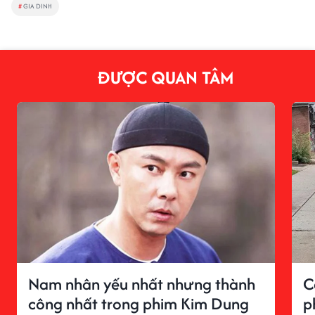
#
GIA DINH
ĐƯỢC QUAN TÂM
Nam nhân yếu nhất nhưng thành
C
công nhất trong phim Kim Dung
p