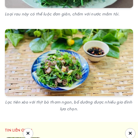
Loại rau này có thể luộc đơn giản, chấm với nước mắm tỏi.
Lạc tiên xào với thịt bò thơm ngon, bổ dưỡng được nhiều gia đình
lựa chọn.
TIN LIÊN QUAN
×
×