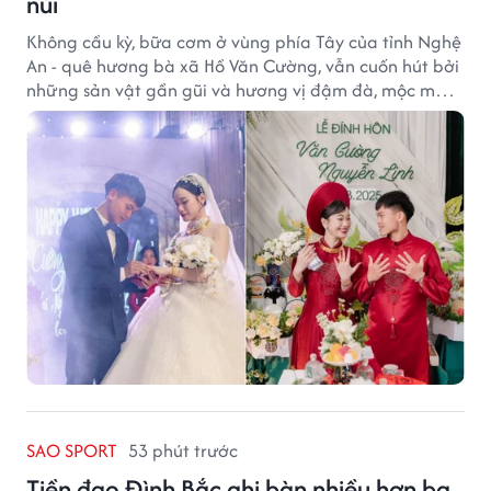
núi
Không cầu kỳ, bữa cơm ở vùng phía Tây của tỉnh Nghệ
An - quê hương bà xã Hồ Văn Cường, vẫn cuốn hút bởi
những sản vật gần gũi và hương vị đậm đà, mộc mạc
của núi rừng.
SAO SPORT
53 phút trước
Tiền đạo Đình Bắc ghi bàn nhiều hơn ba