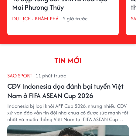
Mai Phương Thúy
t
DU LỊCH - KHÁM PHÁ
2 giờ trước
S
TIN MỚI
SAO SPORT
11 phút trước
CĐV Indonesia dọa đánh bại tuyển Việt
Nam ở FIFA ASEAN Cup 2026
Indonesia bị loại khỏi AFF Cup 2026, nhưng nhiều CĐV
xứ vạn đảo vẫn tin đội nhà chưa có được sức mạnh tốt
nhất và muốn thắng Việt Nam tại FIFA ASEAN Cup
2026.