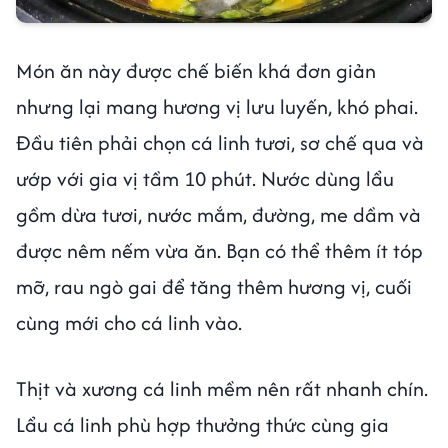
Món ăn này được chế biến khá đơn giản
nhưng lại mang hương vị lưu luyến, khó phai.
Đầu tiên phải chọn cá linh tươi, sơ chế qua và
ướp với gia vị tầm 10 phút. Nước dùng lẩu
gồm dừa tươi, nước mắm, đường, me dầm và
được nêm nếm vừa ăn. Bạn có thể thêm ít tóp
mỡ, rau ngò gai để tăng thêm hương vị, cuối
cùng mới cho cá linh vào.
Thịt và xương cá linh mềm nên rất nhanh chín.
Lẩu cá linh phù hợp thưởng thức cùng gia