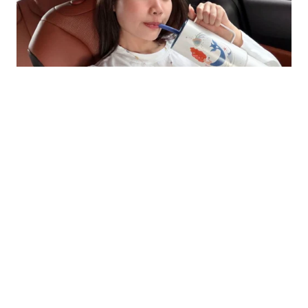
PHIM ẢNH
38 phút trước
10 cảnh phim kinh điển nhất Hoàn Châu
Cách Cách
Hoàn Châu Cách Cách sau hơn 25 năm vẫn là ký ức
khó quên của khán giả nhờ những cảnh phim hài
hước, cảm động.