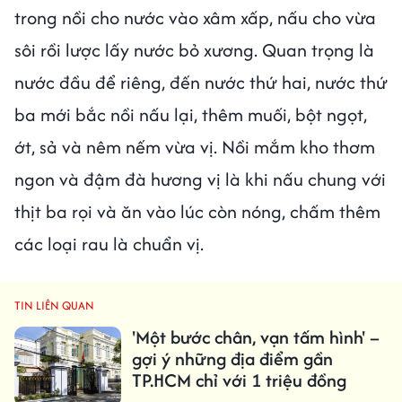
trong nồi cho nước vào xâm xấp, nấu cho vừa
sôi rồi lược lấy nước bỏ xương. Quan trọng là
nước đầu để riêng, đến nước thứ hai, nước thứ
ba mới bắc nồi nấu lại, thêm muối, bột ngọt,
ớt, sả và nêm nếm vừa vị. Nồi mắm kho thơm
ngon và đậm đà hương vị là khi nấu chung với
thịt ba rọi và ăn vào lúc còn nóng, chấm thêm
các loại rau là chuẩn vị.
TIN LIÊN QUAN
'Một bước chân, vạn tấm hình' –
gợi ý những địa điểm gần
TP.HCM chỉ với 1 triệu đồng