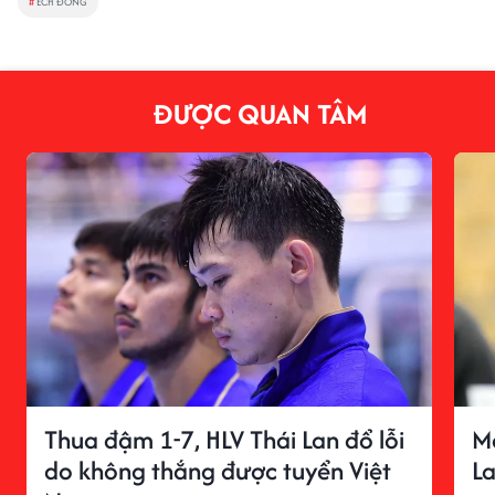
#
ẾCH ĐỒNG
ĐƯỢC QUAN TÂM
Thua đậm 1-7, HLV Thái Lan đổ lỗi
M
do không thắng được tuyển Việt
La