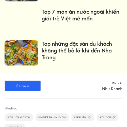
Top 7 món ăn nước ngoài khiến
giới trẻ Việt mê mẩn
Top những đặc sản du khách
không thể bỏ lỡ khi đến Nha
Trang
Bài viết
Chia sẻ
Như Khánh
#Hashtag
#
DU LỊCH MIỀN TÂY
#
NGƯỜI DÂN MIỀN TÂY
#
NGUYÊN LIỆU
#
THỊT CHUỘT