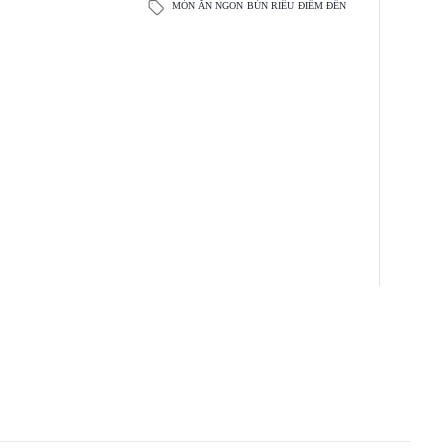
MÓN ĂN NGON
BÚN RIÊU
ĐIỂM ĐẾN