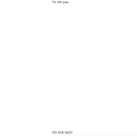
Tin liên quan
TOP
VIEW
24H
TIN MỚI NHẤT