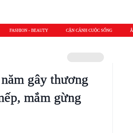
FASHION - BEAUTY
CẬN CẢNH CUỘC SỐNG
Â
0 năm gây thương
 nếp, mắm gừng