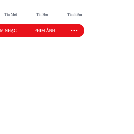
Tin Mới
Tin Hot
Tìm kiếm
M NHẠC
PHIM ẢNH
SAO SPORT