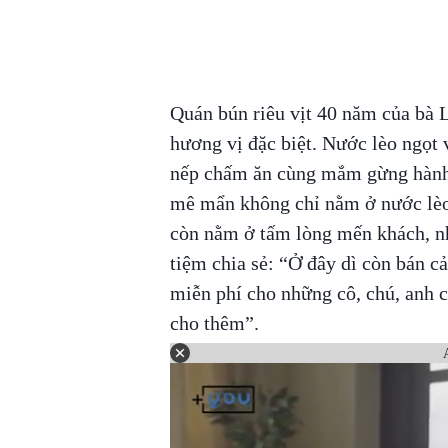
Quán bún riêu vịt 40 năm của bà 
hương vị đặc biệt. Nước lèo ngọt v
nếp chấm ăn cùng mắm gừng hành t
mê mẩn không chỉ nằm ở nước lèo n
còn nằm ở tấm lòng mến khách, nh
tiệm chia sẻ: “Ở đây dì còn bán cả
miễn phí cho những cô, chú, anh c
cho thêm”.