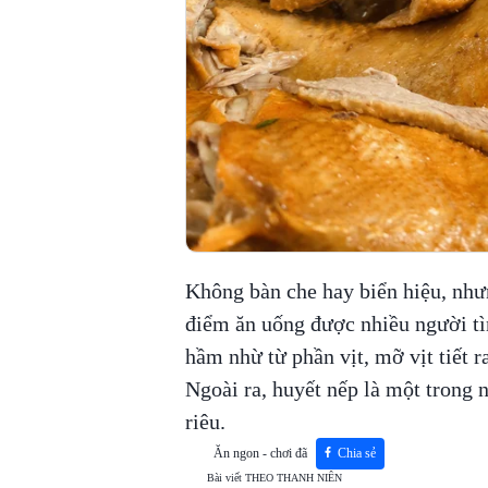
Không bàn che hay biển hiệu, nhưn
điểm ăn uống được nhiều người t
hầm nhừ từ phần vịt, mỡ vịt tiết 
Ngoài ra, huyết nếp là một trong 
riêu.
Ăn ngon - chơi đã
Chia sẻ
Bài viết
THEO THANH NIÊN