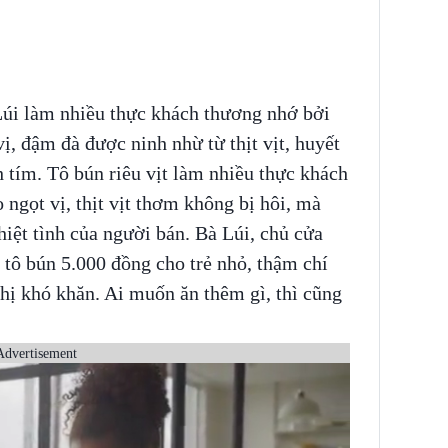
Lúi làm nhiều thực khách thương nhớ bởi
ị, đậm đà được ninh nhừ từ thịt vịt, huyết
ím. Tô bún riêu vịt làm nhiều thực khách
gọt vị, thịt vịt thơm không bị hôi, mà
iệt tình của người bán. Bà Lúi, chủ cửa
 tô bún 5.000 đồng cho trẻ nhỏ, thậm chí
hị khó khăn. Ai muốn ăn thêm gì, thì cũng
Advertisement