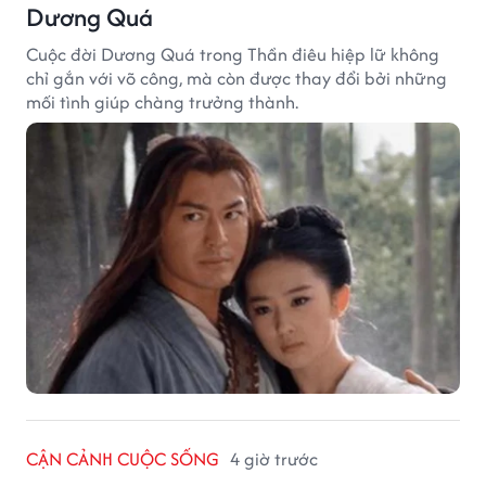
Dương Quá
Cuộc đời Dương Quá trong Thần điêu hiệp lữ không
chỉ gắn với võ công, mà còn được thay đổi bởi những
mối tình giúp chàng trưởng thành.
CẬN CẢNH CUỘC SỐNG
4 giờ trước