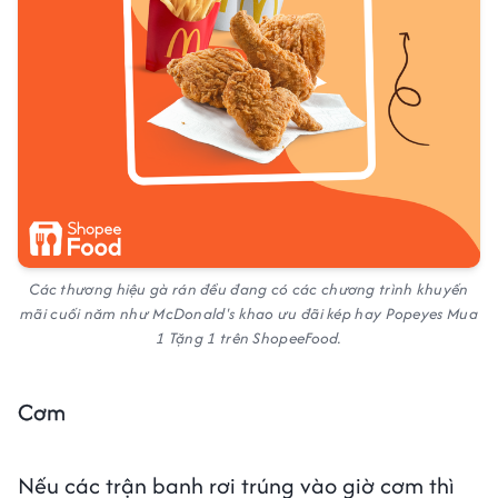
Các thương hiệu gà rán đều đang có các chương trình khuyến
mãi cuối năm như McDonald's khao ưu đãi kép hay Popeyes Mua
1 Tặng 1 trên ShopeeFood.
Cơm
Nếu các trận banh rơi trúng vào giờ cơm thì