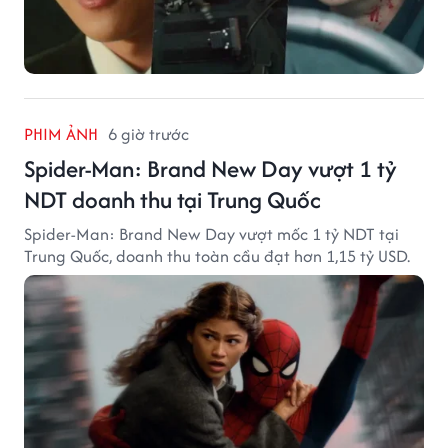
PHIM ẢNH
6 giờ trước
Spider-Man: Brand New Day vượt 1 tỷ
NDT doanh thu tại Trung Quốc
Spider-Man: Brand New Day vượt mốc 1 tỷ NDT tại
Trung Quốc, doanh thu toàn cầu đạt hơn 1,15 tỷ USD.