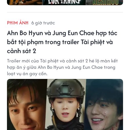
PHIM ẢNH
6 giờ trước
Ahn Bo Hyun và Jung Eun Chae hợp tác
bắt tội phạm trong trailer Tài phiệt và
cảnh sát 2
Trailer mới của Tài phiệt và cảnh sát 2 hé lộ màn kết
hợp ăn ý giữa Ahn Bo Hyun và Jung Eun Chae trong
loạt vụ án gay cấn.