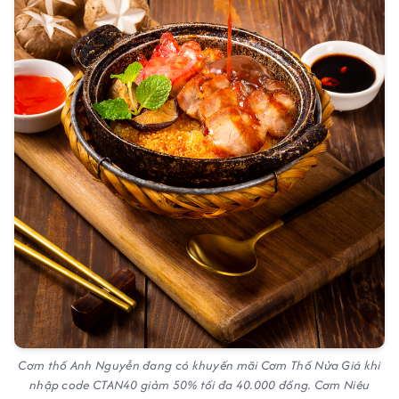
Cơm thố Anh Nguyễn đang có khuyến mãi Cơm Thố Nửa Giá khi
nhập code CTAN40 giảm 50% tối đa 40.000 đồng.
Cơm Niêu