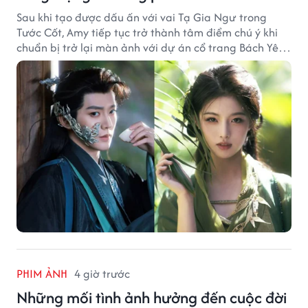
Sau khi tạo được dấu ấn với vai Tạ Gia Ngư trong
Tước Cốt, Amy tiếp tục trở thành tâm điểm chú ý khi
chuẩn bị trở lại màn ảnh với dự án cổ trang Bách Yêu
Phổ.
PHIM ẢNH
4 giờ trước
Những mối tình ảnh hưởng đến cuộc đời