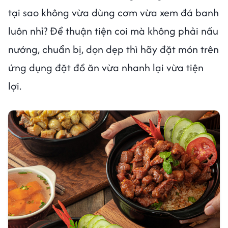
tại sao không vừa dùng cơm vừa xem đá banh
luôn nhỉ? Để thuận tiện coi mà không phải nấu
nướng, chuẩn bị, dọn dẹp thì hãy đặt món trên
ứng dụng đặt đồ ăn vừa nhanh lại vừa tiện
lợi.