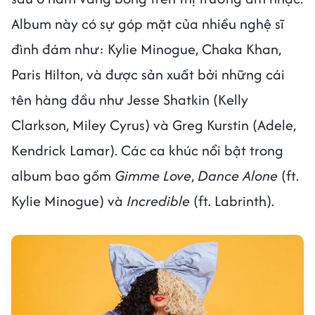
Album này có sự góp mặt của nhiều nghệ sĩ
đình đám như: Kylie Minogue, Chaka Khan,
Paris Hilton, và được sản xuất bởi những cái
tên hàng đầu như Jesse Shatkin (Kelly
Clarkson, Miley Cyrus) và Greg Kurstin (Adele,
Kendrick Lamar). Các ca khúc nổi bật trong
album bao gồm
Gimme Love
,
Dance Alone
(ft.
Kylie Minogue) và
Incredible
(ft. Labrinth).