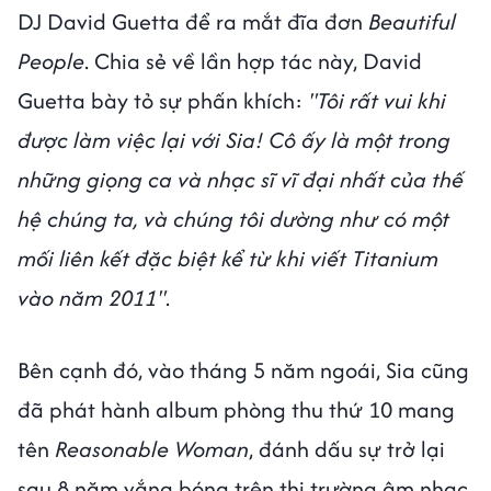
DJ David Guetta để ra mắt đĩa đơn
Beautiful
People
. Chia sẻ về lần hợp tác này, David
Guetta bày tỏ sự phấn khích:
"Tôi rất vui khi
được làm việc lại với Sia! Cô ấy là một trong
những giọng ca và nhạc sĩ vĩ đại nhất của thế
hệ chúng ta, và chúng tôi dường như có một
mối liên kết đặc biệt kể từ khi viết Titanium
vào năm 2011"
.
Bên cạnh đó, vào tháng 5 năm ngoái, Sia cũng
đã phát hành album phòng thu thứ 10 mang
tên
Reasonable Woman
, đánh dấu sự trở lại
sau 8 năm vắng bóng trên thị trường âm nhạc.