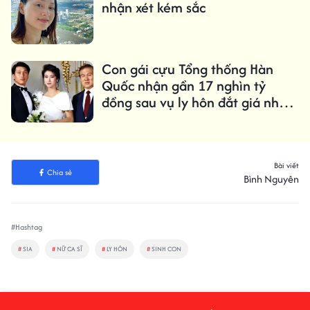
nhận xét kém sắc
Con gái cựu Tổng thống Hàn
Quốc nhận gần 17 nghìn tỷ
đồng sau vụ ly hôn đắt giá nhất
lịch sử
Bài viết
Chia sẻ
Bình Nguyên
#Hashtag
#
SIA
#
NỮ CA SĨ
#
LY HÔN
#
SINH CON