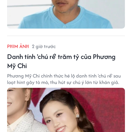
PHIM ẢNH
2 giờ trước
Danh tính 'chú rể' trăm tỷ của Phương
Mỹ Chi
Phương Mỹ Chi chính thức hé lộ danh tính 'chú rể' sau
loạt hint gây tò mò, thu hút sự chú ý lớn từ khán giả.