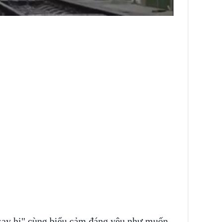
"say hi" cùng biểu cảm đáng yêu như muốn