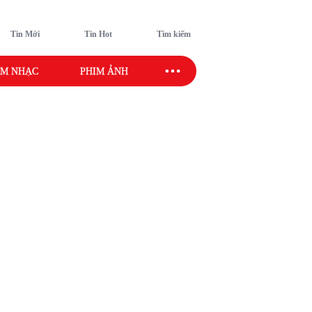
Tin Mới
Tin Hot
Tìm kiếm
M NHẠC
PHIM ẢNH
SAO SPORT