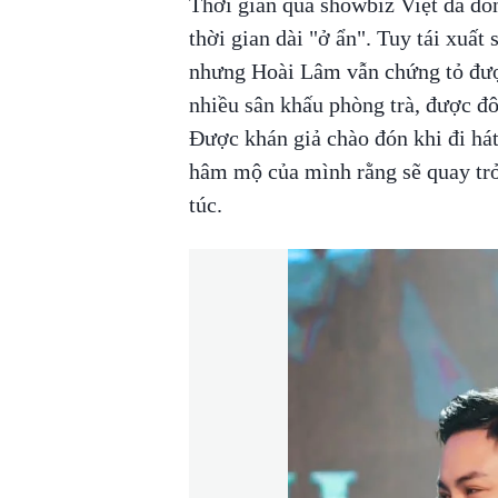
Thời gian qua showbiz Việt đã đó
thời gian dài "ở ẩn". Tuy tái xuất
nhưng Hoài Lâm vẫn chứng tỏ đượ
nhiều sân khấu phòng trà, được đô
Được khán giả chào đón khi đi hát
hâm mộ của mình rằng sẽ quay trở
túc.