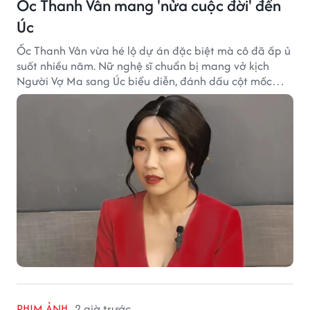
Ốc Thanh Vân mang 'nửa cuộc đời' đến
Úc
Ốc Thanh Vân vừa hé lộ dự án đặc biệt mà cô đã ấp ủ
suốt nhiều năm. Nữ nghệ sĩ chuẩn bị mang vở kịch
Người Vợ Ma sang Úc biểu diễn, đánh dấu cột mốc
đáng nhớ trong hành trình làm nghề.
PHIM ẢNH
2 giờ trước