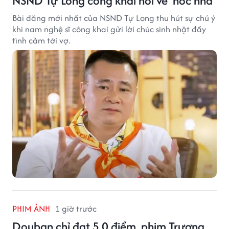
NSND Tự Long công khai nói về 'nóc nhà'
Bài đăng mới nhất của NSND Tự Long thu hút sự chú ý
khi nam nghệ sĩ công khai gửi lời chúc sinh nhật đầy
tình cảm tới vợ.
PHIM ẢNH
1 giờ trước
Douban chỉ đạt 5.0 điểm, phim Trương