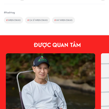
#Hashtag
#
WREN EVANS
#
CA SĨ WREN EVANS
#
MV WREN EVANS
ĐƯỢC QUAN TÂM