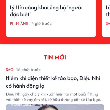
Lý Hải công khai ủng hộ 'người
L
đặc biệt'
t
PHIM ẢNH
4 giờ trước
S
TIN MỚI
SAO
16 phút trước
Hiếm khi diện thiết kế táo bạo, Diệu Nhi
có hành động lạ
Diệu Nhi gây chú ý khi xuất hiện tại một buổi fitting
với thiết kế váy ôm sát, sở hữu đường cắt xẻ táo bạo.