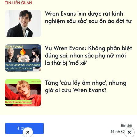
TIN LIÊN QUAN
Wren Evans 'xin được rút kinh
nghiệm sâu sắc' sau ồn ào đời tư
Vụ Wren Evans: Không phân biệt
đúng sai, nhan sắc phụ nữ mới
là thứ bị 'mổ xẻ'
Từng 'cứu lấy âm nhạc', nhưng
giờ ai cứu Wren Evans?
Bài viết
Chia sẻ
Minh Quân
×
×