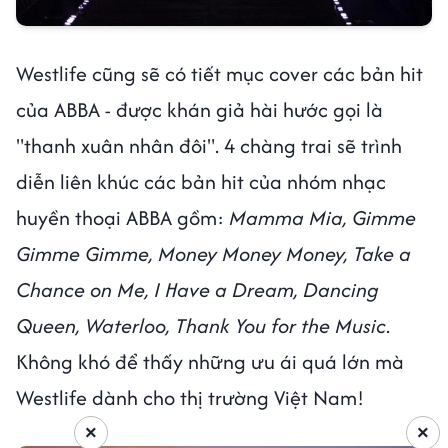
Westlife cũng sẽ có tiết mục cover các bản hit
của ABBA - được khán giả hài hước gọi là
"thanh xuân nhân đôi". 4 chàng trai sẽ trình
diễn liên khúc các bản hit của nhóm nhạc
huyền thoại ABBA gồm:
Mamma Mia, Gimme
Gimme Gimme, Money Money Money, Take a
Chance on Me, I Have a Dream, Dancing
Queen, Waterloo, Thank You for the Music
.
Không khó để thấy những ưu ái quá lớn mà
Westlife dành cho thị trường Việt Nam!
×
×