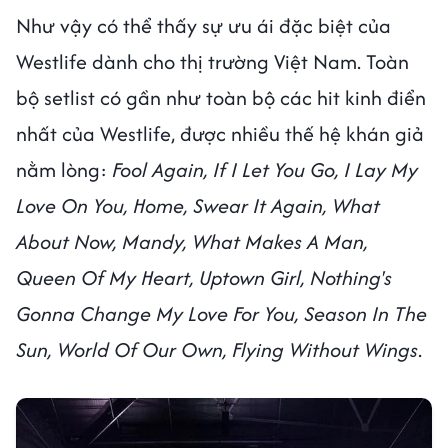
Như vậy có thể thấy sự ưu ái đặc biệt của
Westlife dành cho thị trường Việt Nam. Toàn
bộ setlist có gần như toàn bộ các hit kinh điển
nhất của Westlife, được nhiều thế hệ khán giả
nằm lòng:
Fool Again, If I Let You Go, I Lay My
Love On You, Home, Swear It Again, What
About Now, Mandy, What Makes A Man,
Queen Of My Heart, Uptown Girl, Nothing's
Gonna Change My Love For You, Season In The
Sun, World Of Our Own, Flying Without Wings
.