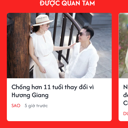
ĐƯỢC QUAN TÂM
Chồng hơn 11 tuổi thay đổi vì
N
Hương Giang
đ
C
SAO
5 giờ trước
D