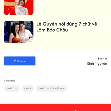
Lệ Quyên nói đúng 7 chữ về
Lâm Bảo Châu
Bài viết
Chia sẻ
Bình Nguyên
#Hashtag
#
WESTLIFE
#
VPOP
#
WESTLIFE ĐẾN VIỆT NAM