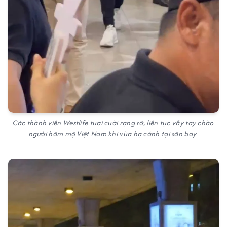
Các thành viên Westlife tươi cười rạng rỡ, liên tục vẫy tay chào
người hâm mộ Việt Nam khi vừa hạ cánh tại sân bay