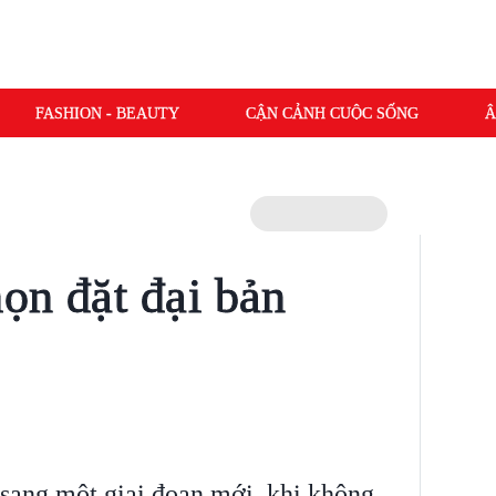
FASHION - BEAUTY
CẬN CẢNH CUỘC SỐNG
Â
ọn đặt đại bản
ang một giai đoạn mới, khi không