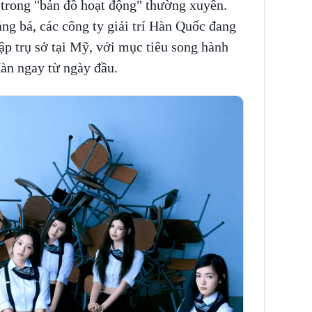
 trong "bản đồ hoạt động" thường xuyên.
g bá, các công ty giải trí Hàn Quốc đang
p trụ sở tại Mỹ, với mục tiêu song hành
àn ngay từ ngày đầu.