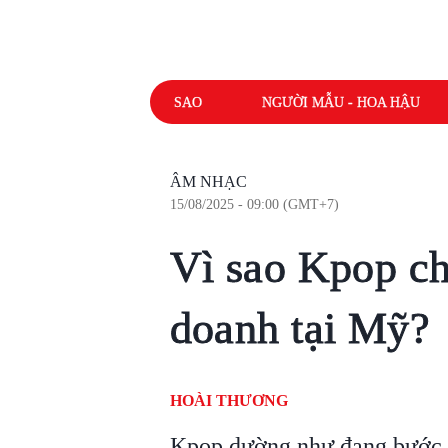
SAO
NGƯỜI MẪU - HOA HẬU
ÂM NHẠC
15/08/2025 - 09:00 (GMT+7)
Vì sao Kpop ch
doanh tại Mỹ?
HOÀI THƯƠNG
Kpop dường như đang bước s