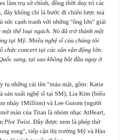
s làm trụ sở chính, đồng thời duy trì các
, đây không chỉ là bước đi chiến lược mà
ủ sức cạnh tranh với những "ông lớn" giải
 một thể loại ngách. Nó đã trở thành một
ng tại Mỹ. Nhiều nghệ sĩ của chúng tôi
 tổ chức concert tại các sân vận động lớn.
 Quốc sang, tại sao không bắt đầu ngay ở
y tụ những cái tên "máu mặt, gồm: Katie
 sản xuất nghệ sĩ tại SM), Lia Kim (biểu
hóm nhảy 1Million) và Lee Guiom (người
 mở màn của Titan là nhóm nhạc AtHeart,
ên
Plot Twist
. Đây được xem là phép thử
ong song", tiếp cận thị trường Mỹ và Hàn