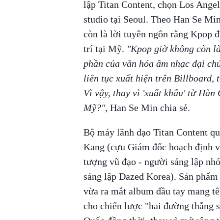
lập Titan Content, chọn Los Angele
studio tại Seoul. Theo Han Se Min
còn là lời tuyên ngôn rằng Kpop đ
trí tại Mỹ.
"Kpop giờ không còn là
phần của văn hóa âm nhạc đại chú
liên tục xuất hiện trên Billboard,
Vì vậy, thay vì 'xuất khẩu' từ Hàn
Mỹ?"
, Han Se Min chia sẻ.
Bộ máy lãnh đạo Titan Content qu
Kang (cựu Giám đốc hoạch định và
tượng vũ đạo - người sáng lập n
sáng lập Dazed Korea). Sản phẩm
vừa ra mắt album đầu tay mang t
cho chiến lược "hai đường thẳng s