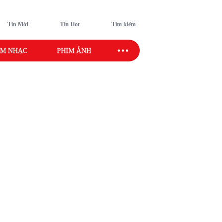
Tin Mới
Tin Hot
Tìm kiếm
M NHẠC
PHIM ẢNH
SAO SPORT