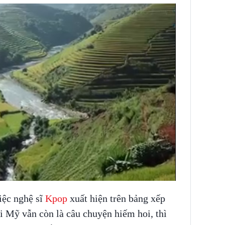
iệc nghệ sĩ
Kpop
xuất hiện trên bảng xếp
ại Mỹ vẫn còn là câu chuyện hiếm hoi, thì