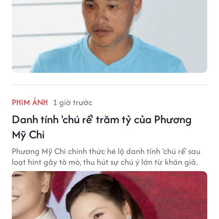
PHIM ẢNH
1 giờ trước
Danh tính 'chú rể' trăm tỷ của Phương
Mỹ Chi
Phương Mỹ Chi chính thức hé lộ danh tính 'chú rể' sau
loạt hint gây tò mò, thu hút sự chú ý lớn từ khán giả.