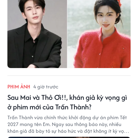
PHIM ẢNH
4 giờ trước
Sau Mai và Thỏ Ơi!!, khán giả kỳ vọng gì
ở phim mới của Trấn Thành?
Trấn Thành vừa chính thức khởi động dự án phim Tết
2027 mang tên Em. Ngay sau thông báo này, nhiều
khán giả đã bày tỏ sự háo hức và đặt không ít kỳ vọng
vào bộ phim mới của Trấn Thành.