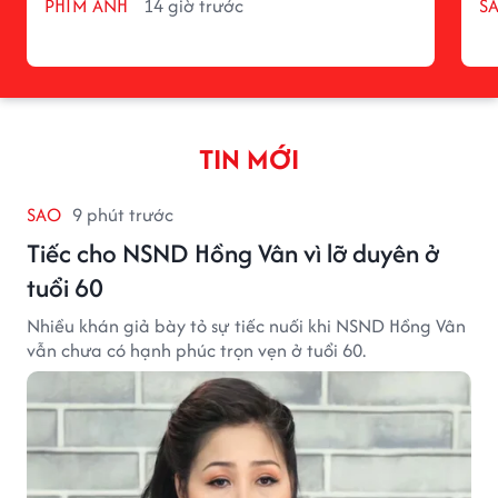
PHIM ẢNH
14 giờ trước
S
TIN MỚI
SAO
9 phút trước
Tiếc cho NSND Hồng Vân vì lỡ duyên ở
tuổi 60
Nhiều khán giả bày tỏ sự tiếc nuối khi NSND Hồng Vân
vẫn chưa có hạnh phúc trọn vẹn ở tuổi 60.