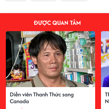
ĐƯỢC QUAN TÂM
Diễn viên Thanh Thức sang
T
Canada
N