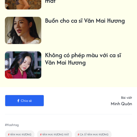
mắt'
Buồn cho ca sĩ Văn Mai Hương
Không có phép màu với ca sĩ
Văn Mai Hương
Bài viết
Chia sẻ
Minh Quân
#Hashtag
#
VĂN MAI HƯƠNG
#
VĂN MAI HƯƠNG HÁT
#
CA SĨ VĂN MAI HƯƠNG