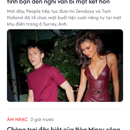
tình bạn đến nghi vấn bí mật kết hôn
Mới đây, People tiếp tục đưa tin Zendaya và Tom
Holland đã tổ chức một buổi tiệc cưới riêng tư tại một
khu điền trang ở Surrey, Anh.
ÂM NHẠC
2 giờ trước
Chàng trai đặc biệt của Hòa Minzy công