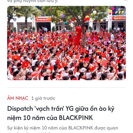
và phụ huynh cần lưu ý.
ÂM NHẠC
1 giờ trước
Dispatch 'vạch trần' YG giữa ồn ào kỷ
niệm 10 năm của BLACKPINK
Sự kiện kỷ niệm 10 năm của BLACKPINK được quan