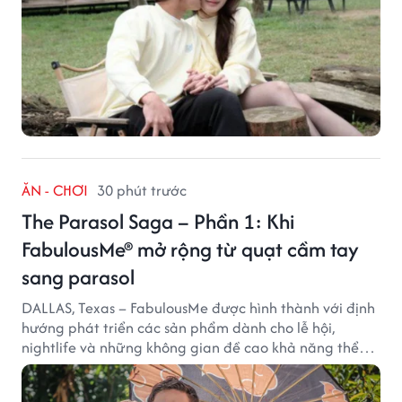
ĂN - CHƠI
30 phút trước
The Parasol Saga – Phần 1: Khi
FabulousMe® mở rộng từ quạt cầm tay
sang parasol
DALLAS, Texas – FabulousMe được hình thành với định
hướng phát triển các sản phẩm dành cho lễ hội,
nightlife và những không gian đề cao khả năng thể
hiện bản thân. Trong quá trình xây dựng thương hiệu,
quạt cầm tay trở thành dòng sản phẩm tạo được