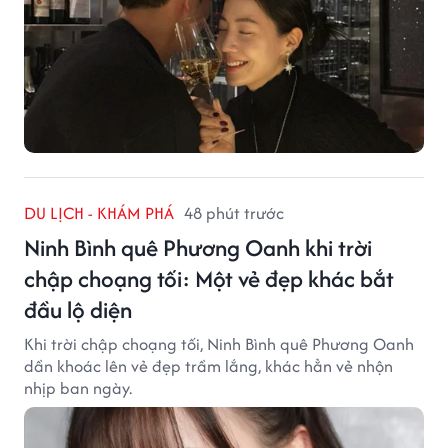
DU LỊCH - KHÁM PHÁ
48 phút trước
Ninh Bình quê Phương Oanh khi trời
chập choạng tối: Một vẻ đẹp khác bắt
đầu lộ diện
Khi trời chập choạng tối, Ninh Bình quê Phương Oanh
dần khoác lên vẻ đẹp trầm lắng, khác hẳn vẻ nhộn
nhịp ban ngày.