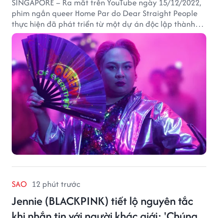
SINGAPORE – Ra mắt trên YouTube ngày 15/12/2022,
phim ngắn queer Home Par do Dear Straight People
thực hiện đã phát triển từ một dự án độc lập thành
tác phẩm tiếp cận khán giả quốc tế thông qua nền
tảng LGBTQ+ GagaOOLala. FabulousMe tham gia với
vai trò nhà tài trợ chính thức, trong khi nhà sáng lập
Lan Vu đảm nhiệm vị trí executive producer.
SAO
12 phút trước
Jennie (BLACKPINK) tiết lộ nguyên tắc
khi nhắn tin với người khác giới: 'Chúng