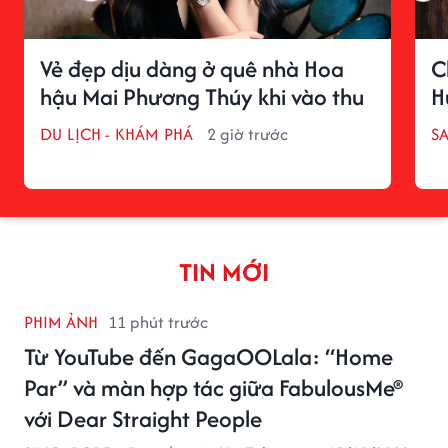
Vẻ đẹp dịu dàng ở quê nhà Hoa
C
hậu Mai Phương Thúy khi vào thu
H
DU LỊCH - KHÁM PHÁ
2 giờ trước
S
TIN MỚI
PHIM ẢNH
11 phút trước
Từ YouTube đến GagaOOLala: “Home
Par” và màn hợp tác giữa FabulousMe®
với Dear Straight People