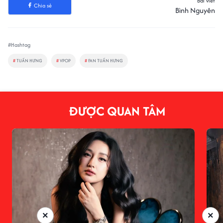
Bài viết
Chia sẻ
Bình Nguyên
#Hashtag
#
TUẤN HƯNG
#
VPOP
#
FAN TUẤN HƯNG
ĐƯỢC QUAN TÂM
×
×