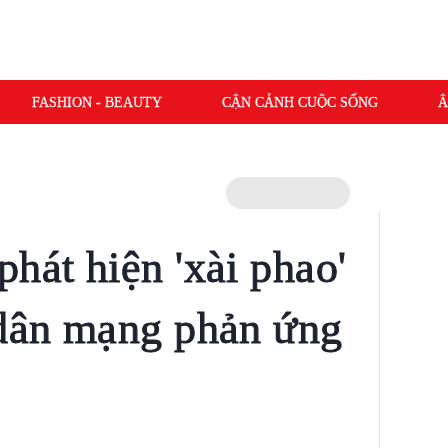
FASHION - BEAUTY
CẬN CẢNH CUỘC SỐNG
Â
hát hiện 'xài phao'
 dân mạng phản ứng