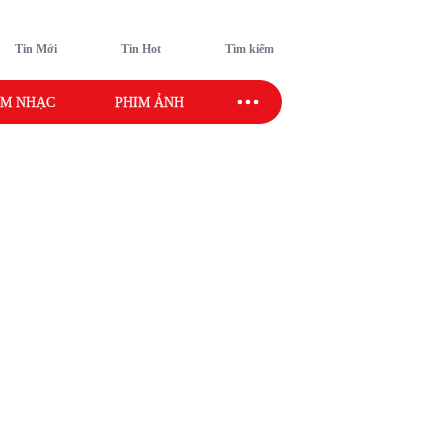
Tin Mới
Tin Hot
Tìm kiếm
M NHẠC
PHIM ẢNH
SAO SPORT