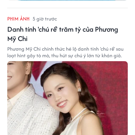
PHIM ẢNH
5 giờ trước
Danh tính 'chú rể' trăm tỷ của Phương
Mỹ Chi
Phương Mỹ Chi chính thức hé lộ danh tính 'chú rể' sau
loạt hint gây tò mò, thu hút sự chú ý lớn từ khán giả.