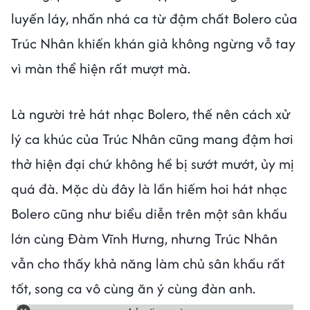
luyến láy, nhấn nhá ca từ đậm chất Bolero của
Trúc Nhân khiến khán giả không ngừng vỗ tay
vì màn thể hiện rất mượt mà.
Là người trẻ hát nhạc Bolero, thế nên cách xử
lý ca khúc của Trúc Nhân cũng mang đậm hơi
thở hiện đại chứ không hề bị sướt mướt, ủy mị
quá đà. Mặc dù đây là lần hiếm hoi hát nhạc
Bolero cũng như biểu diễn trên một sân khấu
lớn cùng Đàm Vĩnh Hưng, nhưng Trúc Nhân
vẫn cho thấy khả năng làm chủ sân khấu rất
tốt, song ca vô cùng ăn ý cùng đàn anh.