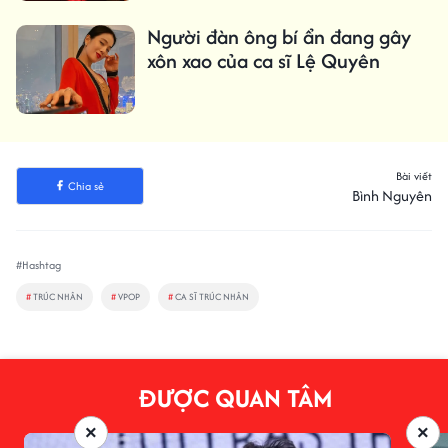
Người đàn ông bí ẩn đang gây
xôn xao của ca sĩ Lệ Quyên
Bài viết
Chia sẻ
Bình Nguyên
#Hashtag
#
TRÚC NHÂN
#
VPOP
#
CA SĨ TRÚC NHÂN
ĐƯỢC QUAN TÂM
×
×