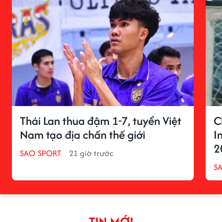
Thái Lan thua đậm 1-7, tuyển Việt
C
Nam tạo địa chấn thế giới
I
2
SAO SPORT
21 giờ trước
S
TIN MỚI