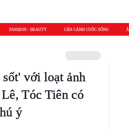
FASHION - BEAUTY
CẬN CẢNH CUỘC SỐNG
Â
sốt' với loạt ảnh
Lê, Tóc Tiên có
hú ý