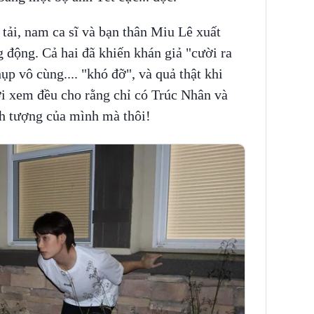
tải, nam ca sĩ và bạn thân Miu Lê xuất
g động. Cả hai đã khiến khán giả "cười ra
p vô cùng.... "khó đỡ", và quả thật khi
i xem đều cho rằng chỉ có Trúc Nhân và
h tượng của mình mà thôi!