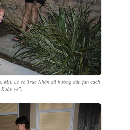
m, Miu Lê và Trúc Nhân đã hướng dẫn fan cách
a Xuân về".