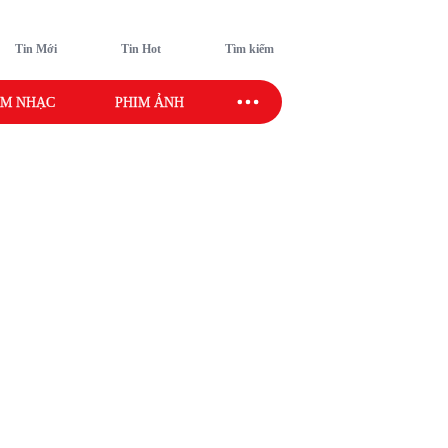
Tin Mới
Tin Hot
Tìm kiếm
M NHẠC
PHIM ẢNH
SAO SPORT