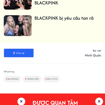
BLACKPINK
BLACKPINK bị yêu cầu tan rã
Bài viết
Chia sẻ
Minh Quân
#Hashtag
#
BLACKPINK
#
TRỌNG HIẾU
#
KIEL TUTIN
ĐƯỢC QUAN TÂM
×
×