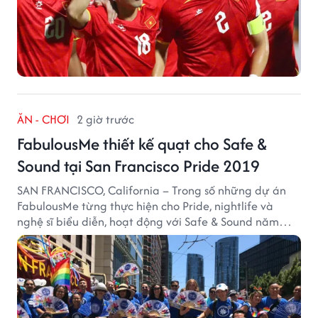
ĂN - CHƠI
2 giờ trước
FabulousMe thiết kế quạt cho Safe &
Sound tại San Francisco Pride 2019
SAN FRANCISCO, California – Trong số những dự án
FabulousMe từng thực hiện cho Pride, nightlife và
nghệ sĩ biểu diễn, hoạt động với Safe & Sound năm
2019 mang một bối cảnh khác biệt. Safe & Sound là tổ
chức phi lợi nhuận tại San Francisco hoạt động trong
lĩnh vực phòng ngừa bạo hành trẻ em, hỗ trợ gia đình
và xây dựng môi trường an toàn cho trẻ em.