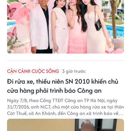
CẬN CẢNH CUỘC SỐNG
3 giờ trước
Đi rửa xe, thiếu niên SN 2010 khiến chủ
cửa hàng phải trình báo Công an
Ngày 7/8, theo Cổng TTĐT Công an TP Hà Nội, ngày
31/7/2026, anh N.C.T, chủ một cửa hàng rửa xe tại thôn
Cát Thuế, xã An Khánh, đến Công an xã trình báo về
việc bị mất trộm chiếc xe máy Honda Wave. Trong cốp
xe còn có nhiều giấy tờ cá nhân và khoảng 1,2 triệu