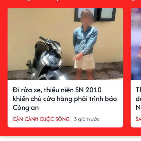
Đi rửa xe, thiếu niên SN 2010
T
khiến chủ cửa hàng phải trình báo
d
Công an
N
CẬN CẢNH CUỘC SỐNG
3 giờ trước
S