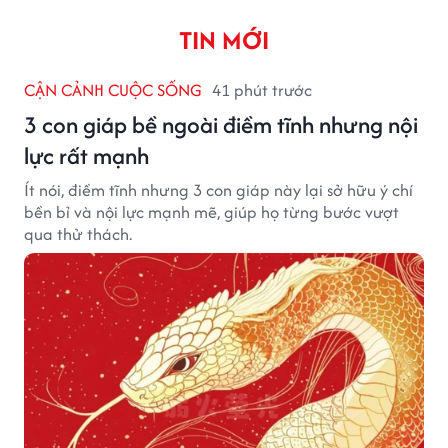
TIN MỚI
CẬN CẢNH CUỘC SỐNG
41 phút trước
3 con giáp bề ngoài điềm tĩnh nhưng nội
lực rất mạnh
Ít nói, điềm tĩnh nhưng 3 con giáp này lại sở hữu ý chí
bền bỉ và nội lực mạnh mẽ, giúp họ từng bước vượt
qua thử thách.