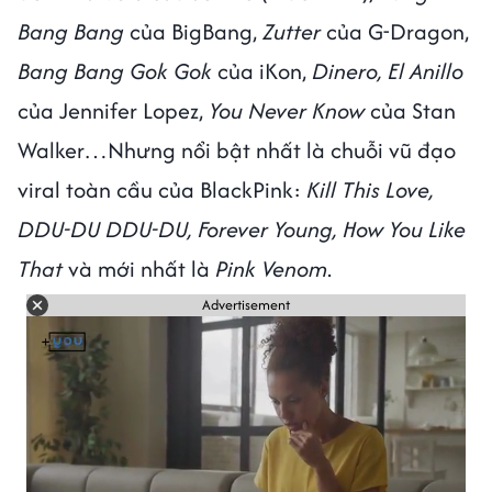
Bang Bang
của BigBang,
Zutter
của G-Dragon,
Bang Bang Gok Gok
của iKon,
Dinero, El Anillo
của Jennifer Lopez,
You Never Know
của Stan
Walker…Nhưng nổi bật nhất là chuỗi vũ đạo
viral toàn cầu của BlackPink:
Kill This Love,
DDU-DU DDU-DU, Forever Young, How You Like
That
và mới nhất là
Pink Venom
.
Advertisement