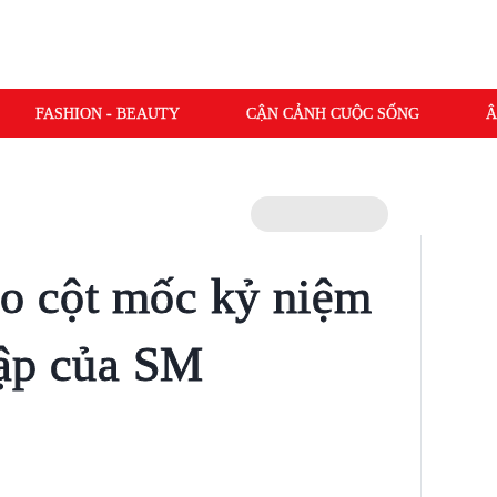
FASHION - BEAUTY
CẬN CẢNH CUỘC SỐNG
Â
ào cột mốc kỷ niệm
lập của SM