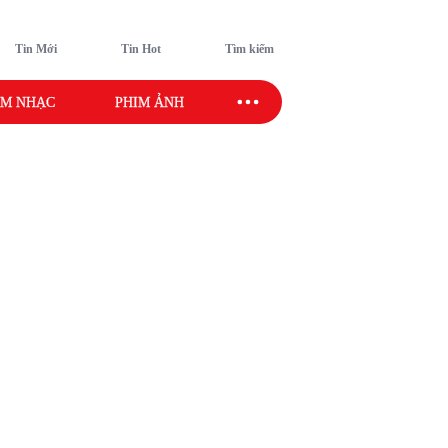
Tin Mới
Tin Hot
Tìm kiếm
M NHẠC
PHIM ẢNH
SAO SPORT