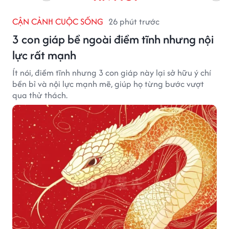
CẬN CẢNH CUỘC SỐNG
26 phút trước
3 con giáp bề ngoài điềm tĩnh nhưng nội
lực rất mạnh
Ít nói, điềm tĩnh nhưng 3 con giáp này lại sở hữu ý chí
bền bỉ và nội lực mạnh mẽ, giúp họ từng bước vượt
qua thử thách.