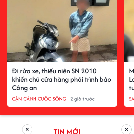
Đi rửa xe, thiếu niên SN 2010
M
khiến chủ cửa hàng phải trình báo
L
Công an
t
CẬN CẢNH CUỘC SỐNG
2 giờ trước
S
×
×
TIN MỚI