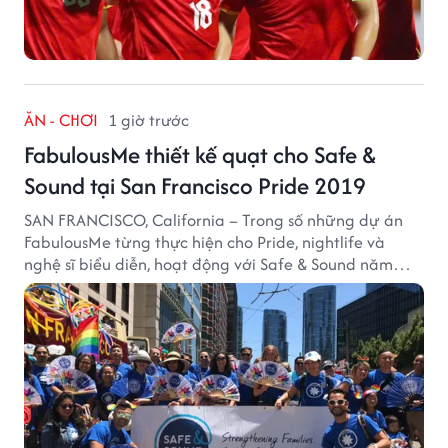
ĂN - CHƠI
1 giờ trước
FabulousMe thiết kế quạt cho Safe &
Sound tại San Francisco Pride 2019
SAN FRANCISCO, California – Trong số những dự án
FabulousMe từng thực hiện cho Pride, nightlife và
nghệ sĩ biểu diễn, hoạt động với Safe & Sound năm
2019 mang một bối cảnh khác biệt. Safe & Sound là tổ
chức phi lợi nhuận tại San Francisco hoạt động trong
lĩnh vực phòng ngừa bạo hành trẻ em, hỗ trợ gia đình
và xây dựng môi trường an toàn cho trẻ em.