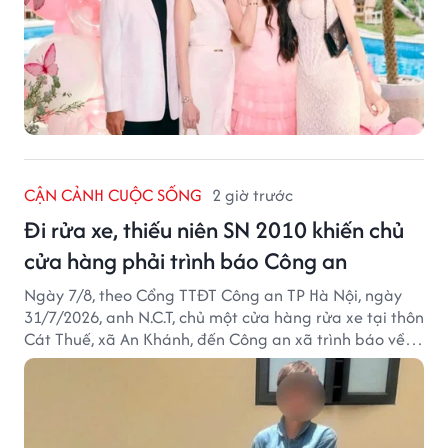
CẬN CẢNH CUỘC SỐNG
2 giờ trước
Đi rửa xe, thiếu niên SN 2010 khiến chủ
cửa hàng phải trình báo Công an
Ngày 7/8, theo Cổng TTĐT Công an TP Hà Nội, ngày
31/7/2026, anh N.C.T, chủ một cửa hàng rửa xe tại thôn
Cát Thuế, xã An Khánh, đến Công an xã trình báo về
việc bị mất trộm chiếc xe máy Honda Wave. Trong cốp
xe còn có nhiều giấy tờ cá nhân và khoảng 1,2 triệu
đồng tiền mặt.