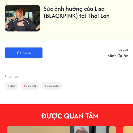
Sức ảnh hưởng của Lisa
(BLACKPINK) tại Thái Lan
Bài viết
Chia sẻ
Minh Quân
#Hashtag
#
LISA
#
LISA HÁT
#
LISA SOLO
ĐƯỢC QUAN TÂM