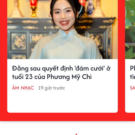
Đằng sau quyết định 'đám cưới' ở
P
tuổi 23 của Phương Mỹ Chi
t
ÂM NHẠC
19 giờ trước
S