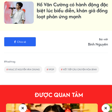
Hồ Văn Cường có hành động đặc
biệt lúc biểu diễn, khán giả đồng
loạt phản ứng mạnh
Bài viết
Chia sẻ
Bình Nguyên
#Hashtag
#
NHẠC SĨ NGUYỄN VĂN CHUNG
#
VPOP
#
VIẾT TIẾP CÂU CHUYỆN HÒA BÌNH
ĐƯỢC QUAN TÂM
×
×