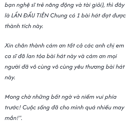
bạn nghệ sĩ trẻ năng động và tài giỏi), thì đây
là LẦN ĐẦU TIÊN Chung có 1 bài hát đạt được
thành tích này.
Xin chân thành cám ơn tất cả các anh chị em
ca sĩ đã lan tỏa bài hát này và cám ơn mọi
người đã vô cùng vô cùng yêu thương bài hát
này.
Mong chờ những bất ngờ và niềm vui phía
trước! Cuộc sống đã cho mình quá nhiều may
mắn!"
.