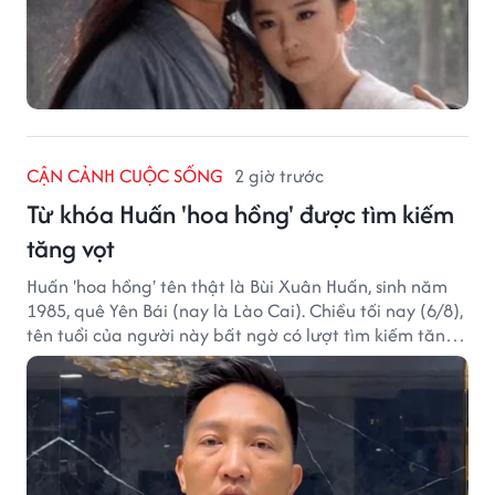
CẬN CẢNH CUỘC SỐNG
2 giờ trước
Từ khóa Huấn 'hoa hồng' được tìm kiếm
tăng vọt
Huấn 'hoa hồng' tên thật là Bùi Xuân Huấn, sinh năm
1985, quê Yên Bái (nay là Lào Cai). Chiều tối nay (6/8),
tên tuổi của người này bất ngờ có lượt tìm kiếm tăng
vọt.