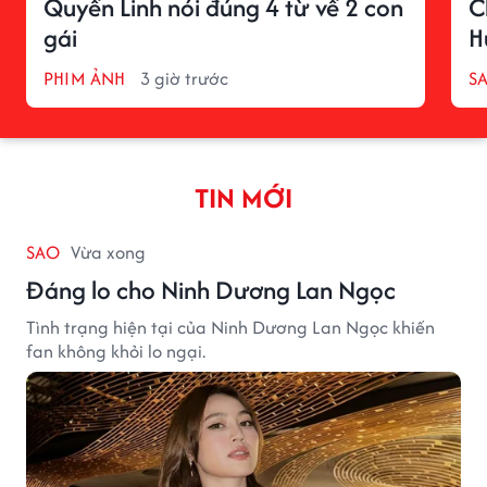
Quyền Linh nói đúng 4 từ về 2 con
C
gái
H
PHIM ẢNH
3 giờ trước
S
TIN MỚI
SAO
Vừa xong
Đáng lo cho Ninh Dương Lan Ngọc
Tình trạng hiện tại của Ninh Dương Lan Ngọc khiến
fan không khỏi lo ngại.