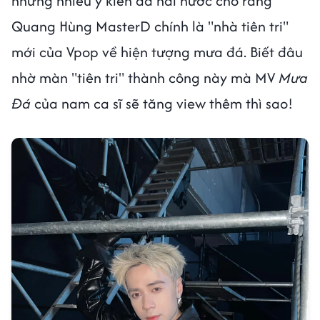
nhưng nhiều ý kiến đã hài hước cho rằng
Quang Hùng MasterD chính là "nhà tiên tri"
mới của Vpop về hiện tượng mưa đá. Biết đâu
nhờ màn "tiên tri" thành công này mà MV
Mưa
Đá
của nam ca sĩ sẽ tăng view thêm thì sao!