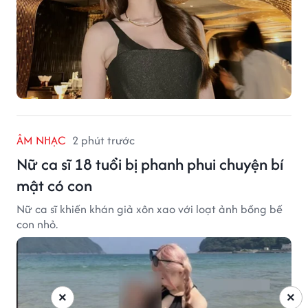
ÂM NHẠC
2 phút trước
Nữ ca sĩ 18 tuổi bị phanh phui chuyện bí
mật có con
Nữ ca sĩ khiến khán giả xôn xao với loạt ảnh bồng bế
con nhỏ.
×
×