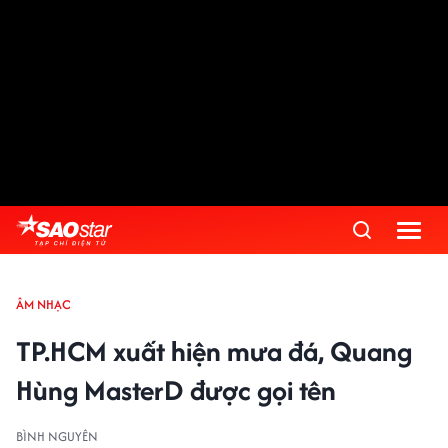
ÂM NHẠC
TP.HCM xuất hiện mưa đá, Quang
Hùng MasterD được gọi tên
BÌNH NGUYÊN