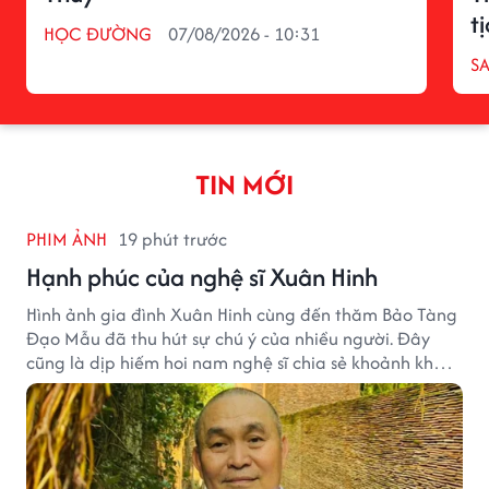
t
HỌC ĐƯỜNG
07/08/2026 - 10:31
S
TIN MỚI
PHIM ẢNH
19 phút trước
Hạnh phúc của nghệ sĩ Xuân Hinh
Hình ảnh gia đình Xuân Hinh cùng đến thăm Bảo Tàng
Đạo Mẫu đã thu hút sự chú ý của nhiều người. Đây
cũng là dịp hiếm hoi nam nghệ sĩ chia sẻ khoảnh khắc
sum họp bên người thân tại công trình văn hóa tâm
huyết của mình.