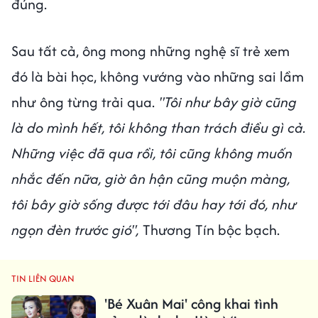
đúng.
Sau tất cả, ông mong những nghệ sĩ trẻ xem
đó là bài học, không vướng vào những sai lầm
như ông từng trải qua.
"Tôi như bây giờ cũng
là do mình hết, tôi không than trách điều gì cả.
Những việc đã qua rồi, tôi cũng không muốn
nhắc đến nữa, giờ ân hận cũng muộn màng,
tôi bây giờ sống được tới đâu hay tới đó, như
ngọn đèn trước gió",
Thương Tín bộc bạch.
TIN LIÊN QUAN
'Bé Xuân Mai' công khai tình