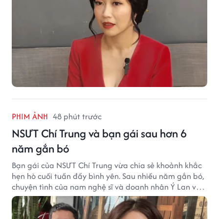
PHIM ẢNH
48 phút trước
NSƯT Chí Trung và bạn gái sau hơn 6
năm gắn bó
Bạn gái của NSƯT Chí Trung vừa chia sẻ khoảnh khắc
hẹn hò cuối tuần đầy bình yên. Sau nhiều năm gắn bó,
chuyện tình của nam nghệ sĩ và doanh nhân Ý Lan vẫn
nhận được sự quan tâm từ công chúng.