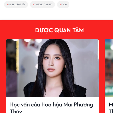
#
NS THƯƠNG TÍN
#
THƯƠNG TÍN HÁT
#
VPOP
ĐƯỢC QUAN TÂM
Học vấn của Hoa hậu Mai Phương
M
Thúy
T