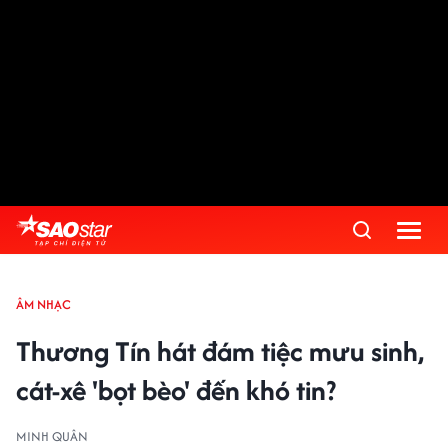
ÂM NHẠC
Thương Tín hát đám tiệc mưu sinh,
cát-xê 'bọt bèo' đến khó tin?
MINH QUÂN