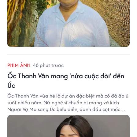
PHIM ẢNH
48 phút trước
Ốc Thanh Vân mang 'nửa cuộc đời' đến
Úc
Ốc Thanh Vân vừa hé lộ dự án đặc biệt mà cô đã ấp ủ
suốt nhiều năm. Nữ nghệ sĩ chuẩn bị mang vở kịch
Người Vợ Ma sang Úc biểu diễn, đánh dấu cột mốc
đáng nhớ trong hành trình làm nghề.