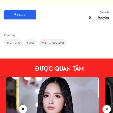
Bài viết
Chia sẻ
Bình Nguyên
#Hashtag
#
SƠN TÙNG
#
VPOP
#
VIETNAM IDOL 2023
ĐƯỢC QUAN TÂM
×
×