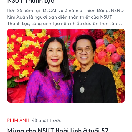
NSƯT Thành Lộc
Hơn 26 năm tại IDECAF và 3 năm ở Thiên Đăng, NSND
Kim Xuân là người bạn diễn thân thiết của NSƯT
Thành Lộc, cùng anh tạo nên nhiều dấu ấn trên sân
khấu.
PHIM ẢNH
48 phút trước
Mừng cho NSƯT Hoài Linh ở tuổi 57