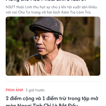
NSƯT Hoài Linh thu hút sự chú ý khi tái xuất sân khấu
với vai Chú Tư trong vở hài kịch Xóm Trọ Làm Trò.
PHIM ẢNH
1 giờ trước
2 điểm cộng và 1 điểm trừ trong tập mở
màn Ngoại Tình Chỉ Là Bắt Đầu