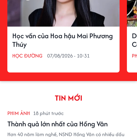
Học vấn của Hoa hậu Mai Phương
D
Thúy
C
HỌC ĐƯỜNG
07/08/2026 - 10:31
P
TIN MỚI
PHIM ẢNH
18 phút trước
Thành quả lớn nhất của Hồng Vân
Hơn 40 năm làm nghề, NSND Hồng Vân có nhiều dấu