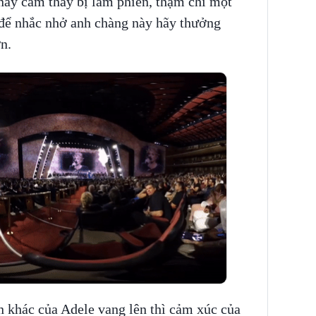
này cảm thấy bị làm phiền, thậm chí một
n để nhắc nhở anh chàng này hãy thưởng
ơn.
n khác của Adele vang lên thì cảm xúc của