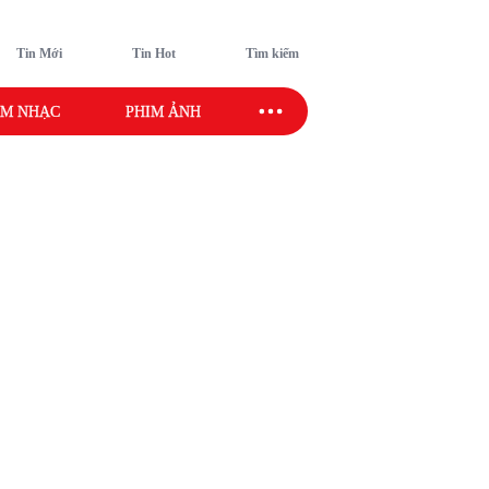
Tin Mới
Tin Hot
Tìm kiếm
M NHẠC
PHIM ẢNH
SAO SPORT