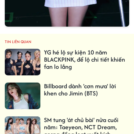
TIN LIÊN QUAN
YG hé lộ sự kiện 10 năm
BLACKPINK, để lộ chi tiết khiến
fan lo lắng
Billboard dành 'cơn mưa' lời
khen cho Jimin (BTS)
SM tung 'át chủ bài' nửa cuối
năm: Taeyeon, NCT Dream,