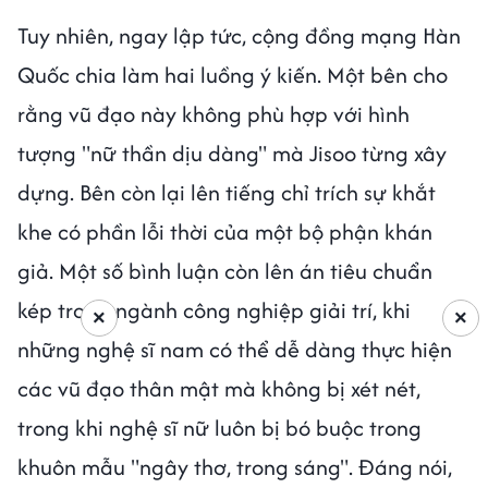
Tuy nhiên, ngay lập tức, cộng đồng mạng Hàn
Quốc chia làm hai luồng ý kiến. Một bên cho
rằng vũ đạo này không phù hợp với hình
tượng "nữ thần dịu dàng" mà Jisoo từng xây
dựng. Bên còn lại lên tiếng chỉ trích sự khắt
khe có phần lỗi thời của một bộ phận khán
giả. Một số bình luận còn lên án tiêu chuẩn
kép trong ngành công nghiệp giải trí, khi
×
×
những nghệ sĩ nam có thể dễ dàng thực hiện
các vũ đạo thân mật mà không bị xét nét,
trong khi nghệ sĩ nữ luôn bị bó buộc trong
khuôn mẫu "ngây thơ, trong sáng". Đáng nói,