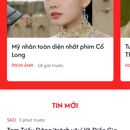
Mỹ nhân toàn diện nhất phim Cổ
T
Long
T
PHIM ẢNH
18 giờ trước
N
TIN MỚI
SAO
3 phút trước
Tam Triều Dâng 'trách yêu' Võ Điền Gia