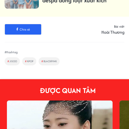
aespa đồng loạt xuất kích
Bài viết
Chia sẻ
Hoài Thương
#Hashtag
#
JISOO
#
KPOP
#
BLACKPINK
ĐƯỢC QUAN TÂM