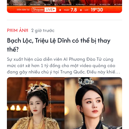
PHIM ẢNH
2 giờ trước
Bạch Lộc, Triệu Lệ Dĩnh có thể bị thay
thế?
Sự xuất hiện của diễn viên AI Phương Đào Tử cùng
mức cát xê hơn 1 tỷ đồng cho một video quảng cáo
đang gây nhiều chú ý tại Trung Quốc. Điều này khiến
không ít người đặt câu hỏi liệu những ngôi sao hàng
đầu như Bạch Lộc, Triệu Lệ Dĩnh có thể bị thay thế
trong tương lai.