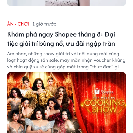
ĂN - CHƠI
1 giờ trước
Khám phá ngay Shopee tháng 8: Đại
tiệc giải trí bùng nổ, ưu đãi ngập tràn
Âm nhạc, những show giải trí với nội dung mới cùng
loạt hoạt động săn sale, may mắn nhận voucher khủng
và chia quỹ xu sẽ cùng góp mặt trong “thực đơn” giải
trí cuối tuần trên Shopee, diễn ra liên tiếp vào ngày
7/8 và 8/8.