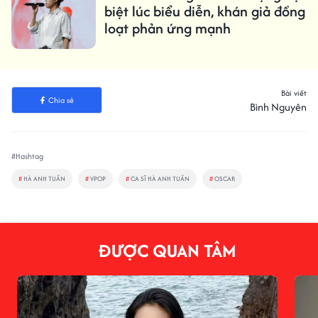
biệt lúc biểu diễn, khán giả đồng
loạt phản ứng mạnh
Bài viết
Chia sẻ
Bình Nguyên
#Hashtag
#
HÀ ANH TUẤN
#
VPOP
#
CA SĨ HÀ ANH TUẤN
#
OSCAR
ĐƯỢC QUAN TÂM