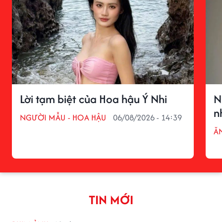
Lời tạm biệt của Hoa hậu Ý Nhi
N
n
NGƯỜI MẪU - HOA HẬU
06/08/2026 - 14:39
ĂN
TIN MỚI