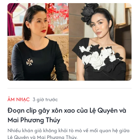
ÂM NHẠC
3 giờ trước
Đoạn clip gây xôn xao của Lệ Quyên và
Mai Phương Thúy
Nhiều khán giả không khỏi tò mò về mối quan hệ giữa
Lệ Quyên và Mai Phương Thúy.