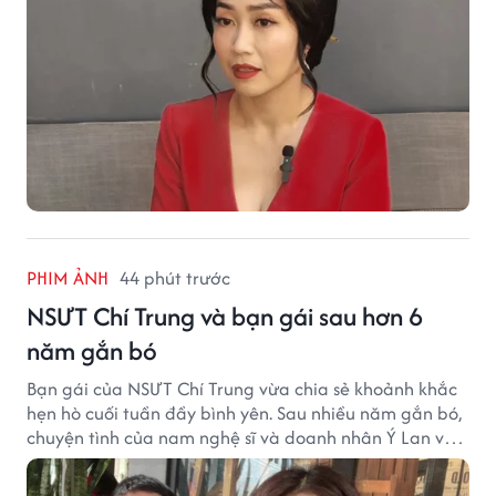
PHIM ẢNH
44 phút trước
NSƯT Chí Trung và bạn gái sau hơn 6
năm gắn bó
Bạn gái của NSƯT Chí Trung vừa chia sẻ khoảnh khắc
hẹn hò cuối tuần đầy bình yên. Sau nhiều năm gắn bó,
chuyện tình của nam nghệ sĩ và doanh nhân Ý Lan vẫn
nhận được sự quan tâm từ công chúng.