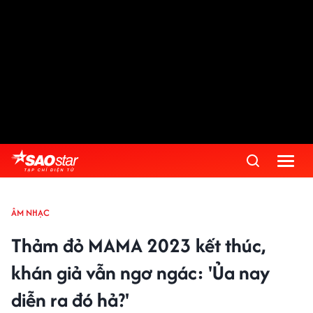
ÂM NHẠC
Thảm đỏ MAMA 2023 kết thúc,
khán giả vẫn ngơ ngác: 'Ủa nay
diễn ra đó hả?'