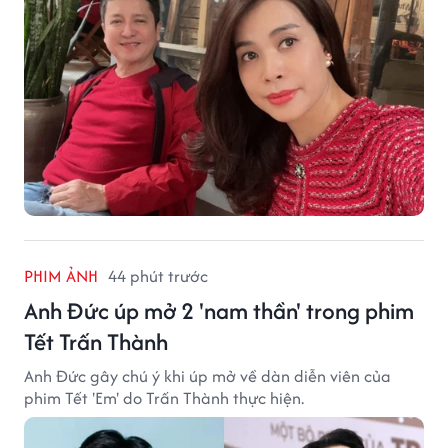
PHIM ẢNH
44 phút trước
Anh Đức úp mở 2 'nam thần' trong phim
Tết Trấn Thành
Anh Đức gây chú ý khi úp mở về dàn diễn viên của
phim Tết 'Em' do Trấn Thành thực hiện.