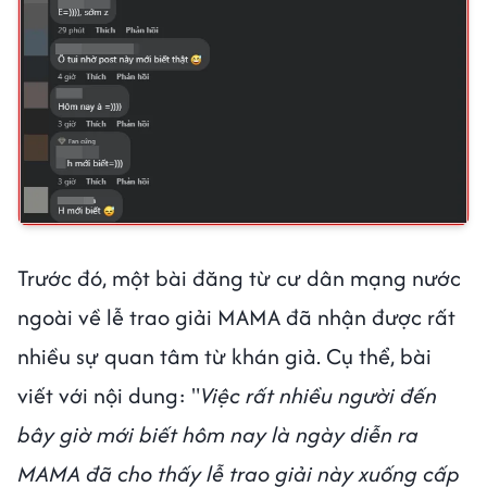
Trước đó, một bài đăng từ cư dân mạng nước
ngoài về lễ trao giải MAMA đã nhận được rất
nhiều sự quan tâm từ khán giả. Cụ thể, bài
viết với nội dung: "
Việc rất nhiều người đến
bây giờ mới biết hôm nay là ngày diễn ra
MAMA đã cho thấy lễ trao giải này xuống cấp