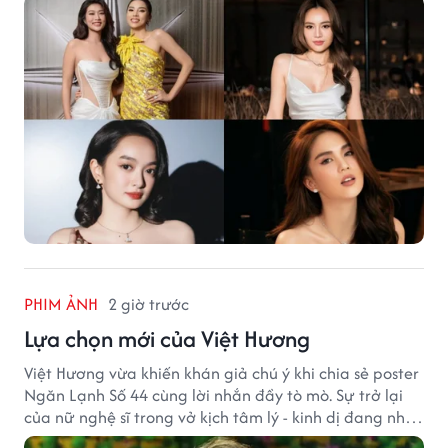
PHIM ẢNH
2 giờ trước
Lựa chọn mới của Việt Hương
Việt Hương vừa khiến khán giả chú ý khi chia sẻ poster
Ngăn Lạnh Số 44 cùng lời nhắn đầy tò mò. Sự trở lại
của nữ nghệ sĩ trong vở kịch tâm lý - kinh dị đang nhận
được nhiều quan tâm từ công chúng.