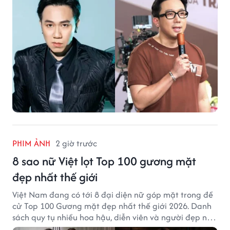
PHIM ẢNH
2 giờ trước
8 sao nữ Việt lọt Top 100 gương mặt
đẹp nhất thế giới
Việt Nam đang có tới 8 đại diện nữ góp mặt trong đề
cử Top 100 Gương mặt đẹp nhất thế giới 2026. Danh
sách quy tụ nhiều hoa hậu, diễn viên và người đẹp nổi
tiếng của showbiz Việt.