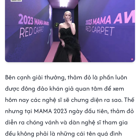
Bên cạnh giải thưởng, thảm đỏ là phần luôn
được đông đảo khán giả quan tâm để xem
hôm nay các nghệ sĩ sẽ chưng diện ra sao. Thế
nhưng tại MAMA 2023 ngày đầu tiên, thảm đỏ
diễn ra chóng vánh và dàn nghệ sĩ tham gia
đều không phải là những cái tên quá đình