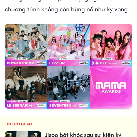
chương trình không còn bùng nổ như kỳ vọng.
TIN LIÊN QUAN
Jisoo bật khóc sau sự kiện kỷ