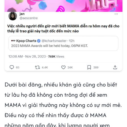
Dưới bài đăng, nhiều khán giả cũng cho biết
từ lâu họ đã không còn trông đợi để xem
MAMA vì giải thưởng này không có sự mới mẻ.
Điều này có thể nhìn thấy được ở MAMA
những năm gần đây, khi lượng người xem