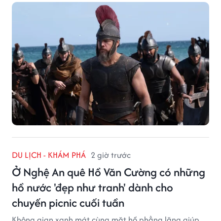
DU LỊCH - KHÁM PHÁ
2 giờ trước
Ở Nghệ An quê Hồ Văn Cường có những
hồ nước 'đẹp như tranh' dành cho
chuyến picnic cuối tuần
Không gian xanh mát cùng mặt hồ phẳng lặng giúp