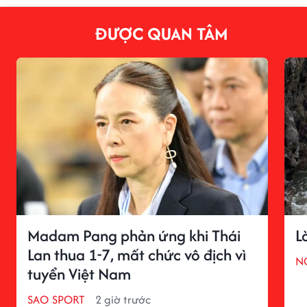
ĐƯỢC QUAN TÂM
Madam Pang phản ứng khi Thái
L
Lan thua 1-7, mất chức vô địch vì
N
tuyển Việt Nam
SAO SPORT
2 giờ trước