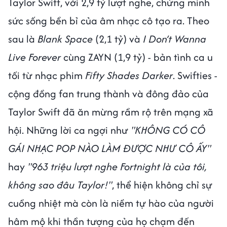
Taylor Swift, với 2,9 tỷ lượt nghe, chứng minh
sức sống bền bỉ của âm nhạc cô tạo ra. Theo
sau là
Blank Space
(2,1 tỷ) và
I Don’t Wanna
Live Forever
cùng ZAYN (1,9 tỷ) - bản tình ca u
tối từ nhạc phim
Fifty Shades Darker
. Swifties -
cộng đồng fan trung thành và đông đảo của
Taylor Swift đã ăn mừng rầm rộ trên mạng xã
hội. Những lời ca ngợi như
"KHÔNG CÓ CÔ
GÁI NHẠC POP NÀO LÀM ĐƯỢC NHƯ CÔ ẤY"
hay
"963 triệu lượt nghe Fortnight là của tôi,
không sao đâu Taylor!"
, thể hiện không chỉ sự
cuồng nhiệt mà còn là niềm tự hào của người
hâm mộ khi thần tượng của họ chạm đến