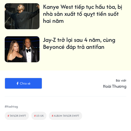
Kanye West tiếp tục hầu tòa, bị
nhà sản xuất tố quỵt tiền suốt
hai năm
Jay-Z trở lại sau 4 năm, cùng
Beyoncé đáp trả antifan
Bài viết
Chia sẻ
Hoài Thương
#Hashtag
#
TAYLOR SWIFT
#
US-UK
#
ALBUM TAYLOR SWIFT