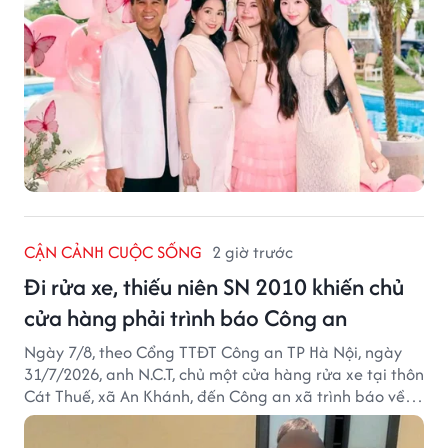
CẬN CẢNH CUỘC SỐNG
2 giờ trước
Đi rửa xe, thiếu niên SN 2010 khiến chủ
cửa hàng phải trình báo Công an
Ngày 7/8, theo Cổng TTĐT Công an TP Hà Nội, ngày
31/7/2026, anh N.C.T, chủ một cửa hàng rửa xe tại thôn
Cát Thuế, xã An Khánh, đến Công an xã trình báo về
việc bị mất trộm chiếc xe máy Honda Wave. Trong cốp
xe còn có nhiều giấy tờ cá nhân và khoảng 1,2 triệu