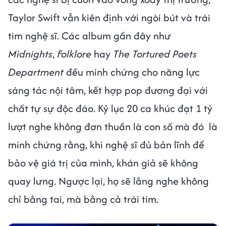
Taylor Swift vẫn kiên định với ngòi bút và trái
tim nghệ sĩ. Các album gần đây như
Midnights
,
Folklore
hay
The Tortured Poets
Department
đều minh chứng cho năng lực
sáng tác nội tâm, kết hợp pop đương đại với
chất tự sự độc đáo. Kỷ lục 20 ca khúc đạt 1 tỷ
lượt nghe không đơn thuần là con số mà đó là
minh chứng rằng, khi nghệ sĩ đủ bản lĩnh để
bảo vệ giá trị của mình, khán giả sẽ không
quay lưng. Ngược lại, họ sẽ lắng nghe không
chỉ bằng tai, mà bằng cả trái tim.