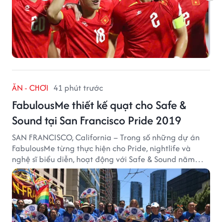
ĂN - CHƠI
41 phút trước
FabulousMe thiết kế quạt cho Safe &
Sound tại San Francisco Pride 2019
SAN FRANCISCO, California – Trong số những dự án
FabulousMe từng thực hiện cho Pride, nightlife và
nghệ sĩ biểu diễn, hoạt động với Safe & Sound năm
2019 mang một bối cảnh khác biệt. Safe & Sound là tổ
chức phi lợi nhuận tại San Francisco hoạt động trong
lĩnh vực phòng ngừa bạo hành trẻ em, hỗ trợ gia đình
và xây dựng môi trường an toàn cho trẻ em.