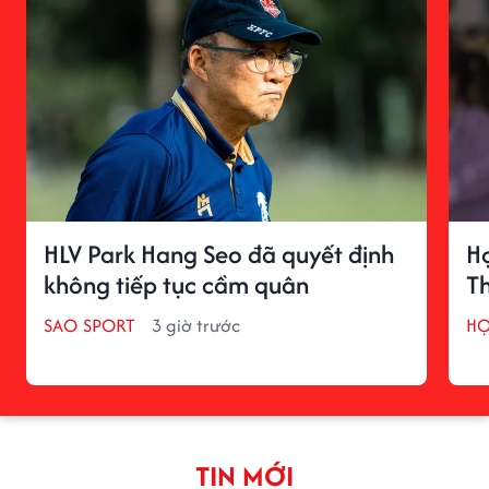
HLV Park Hang Seo đã quyết định
H
không tiếp tục cầm quân
T
SAO SPORT
3 giờ trước
H
TIN MỚI