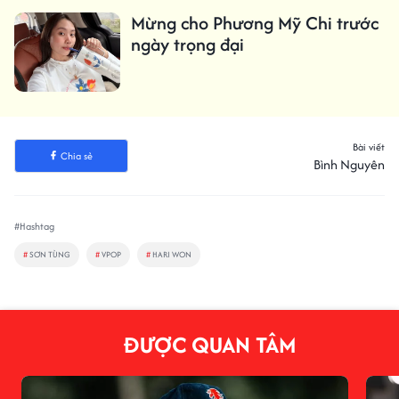
Mừng cho Phương Mỹ Chi trước
ngày trọng đại
Bài viết
Chia sẻ
Bình Nguyên
#Hashtag
#
SƠN TÙNG
#
VPOP
#
HARI WON
ĐƯỢC QUAN TÂM