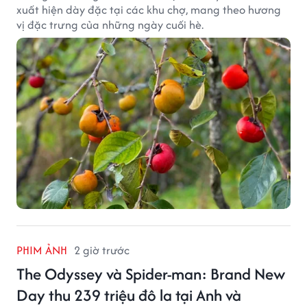
xuất hiện dày đặc tại các khu chợ, mang theo hương
vị đặc trưng của những ngày cuối hè.
PHIM ẢNH
2 giờ trước
The Odyssey và Spider-man: Brand New
Day thu 239 triệu đô la tại Anh và