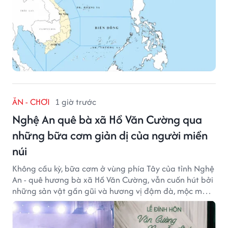
ĂN - CHƠI
1 giờ trước
Nghệ An quê bà xã Hồ Văn Cường qua
những bữa cơm giản dị của người miền
núi
Không cầu kỳ, bữa cơm ở vùng phía Tây của tỉnh Nghệ
An - quê hương bà xã Hồ Văn Cường, vẫn cuốn hút bởi
những sản vật gần gũi và hương vị đậm đà, mộc mạc
của núi rừng.