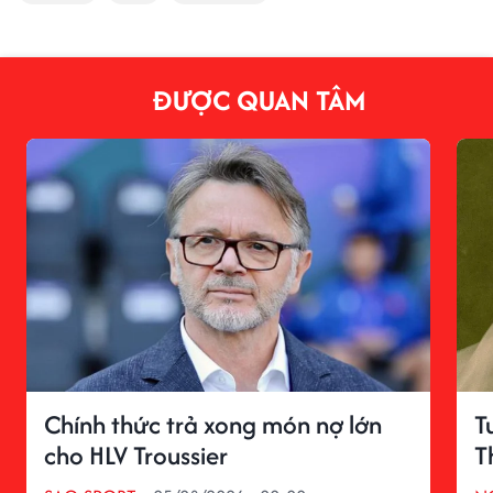
ĐƯỢC QUAN TÂM
Chính thức trả xong món nợ lớn
T
cho HLV Troussier
T