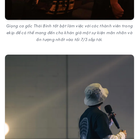
Giọng ca gốc Thái Bình tất bật làm việc với các thành viên trong
ekip để có thể mang đến cho khán giả một sự kiện mãn nhãn và
ấn tượng nhất vào tối 7/3 sắp tới.