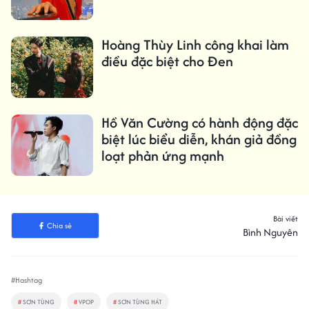
Hoàng Thùy Linh công khai làm
điều đặc biệt cho Đen
Hồ Văn Cường có hành động đặc
biệt lúc biểu diễn, khán giả đồng
loạt phản ứng mạnh
Bài viết
Chia sẻ
Bình Nguyên
#Hashtag
#
SƠN TÙNG
#
VPOP
#
SƠN TÙNG HÁT