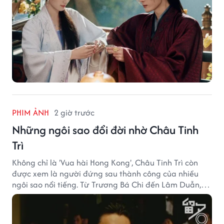
PHIM ẢNH
2 giờ trước
Những ngôi sao đổi đời nhờ Châu Tinh
Trì
Không chỉ là 'Vua hài Hong Kong', Châu Tinh Trì còn
được xem là người đứng sau thành công của nhiều
ngôi sao nổi tiếng. Từ Trương Bá Chi đến Lâm Duẫn,
không ít diễn viên đã bước sang trang mới trong sự
nghiệp nhờ cơ hội từ Châu Tinh Trì.