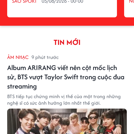
SAO SPORT
05/08/2026 - 00:00
N
TIN MỚI
ÂM NHẠC
9 phút trước
Album ARIRANG viết nên cột mốc lịch
sử, BTS vượt Taylor Swift trong cuộc đua
streaming
BTS tiếp tục chứng minh vị thế của một trong những
nghệ sĩ có sức ảnh hưởng lớn nhất thế giới.