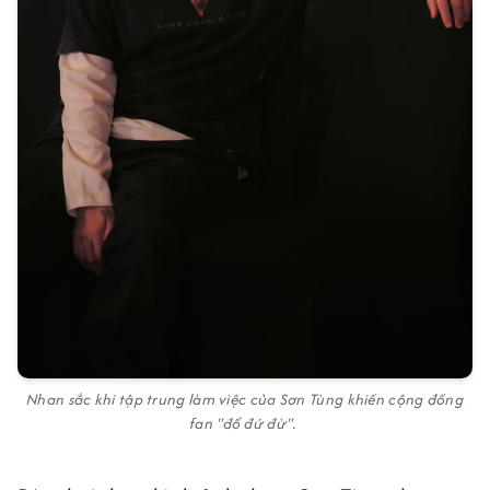
Nhan sắc khi tập trung làm việc của Sơn Tùng khiến cộng đồng
fan "đổ đứ đừ".