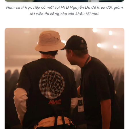
Nam ca sĩ trực tiếp có mặt tại NTĐ Nguyễn Du để theo dõi, giám
sát việc thi công cho sân khấu tối mai.