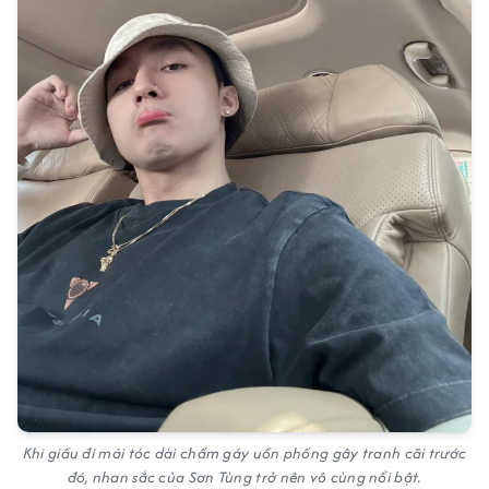
Khi giấu đi mái tóc dài chấm gáy uốn phồng gây tranh cãi trước
đó, nhan sắc của Sơn Tùng trở nên vô cùng nổi bật.