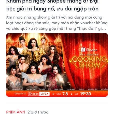
Khám phá ngay Shopee tháng 8: Đại
tiệc giải trí bùng nổ, ưu đãi ngập tràn
Âm nhạc, những show giải trí với nội dung mới cùng
loạt hoạt động săn sale, may mắn nhận voucher khủng
và chia quỹ xu sẽ cùng góp mặt trong “thực đơn” giải
trí cuối tuần trên Shopee, diễn ra liên tiếp vào ngày
7/8 và 8/8.
PHIM ẢNH
2 giờ trước