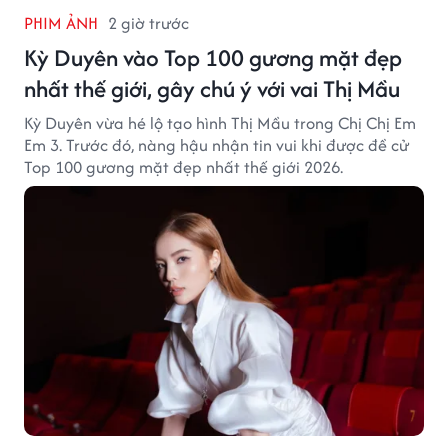
PHIM ẢNH
2 giờ trước
Kỳ Duyên vào Top 100 gương mặt đẹp
nhất thế giới, gây chú ý với vai Thị Mầu
Kỳ Duyên vừa hé lộ tạo hình Thị Mầu trong Chị Chị Em
Em 3. Trước đó, nàng hậu nhận tin vui khi được đề cử
Top 100 gương mặt đẹp nhất thế giới 2026.