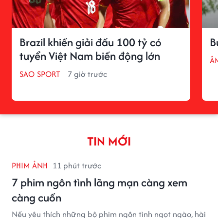
Brazil khiến giải đấu 100 tỷ có
B
tuyển Việt Nam biến động lớn
Â
SAO SPORT
7 giờ trước
TIN MỚI
PHIM ẢNH
11 phút trước
7 phim ngôn tình lãng mạn càng xem
càng cuốn
Nếu yêu thích những bộ phim ngôn tình ngọt ngào, hài