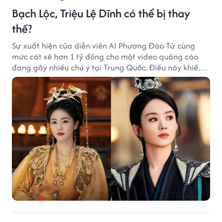
Bạch Lộc, Triệu Lệ Dĩnh có thể bị thay
thế?
Sự xuất hiện của diễn viên AI Phương Đào Tử cùng
mức cát xê hơn 1 tỷ đồng cho một video quảng cáo
đang gây nhiều chú ý tại Trung Quốc. Điều này khiến
không ít người đặt câu hỏi liệu những ngôi sao hàng
đầu như Bạch Lộc, Triệu Lệ Dĩnh có thể bị thay thế
trong tương lai.