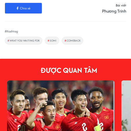
Bài viết
Chia sẻ
Phương Trinh
#Hashtag
#
WHAT YOU WAITING FOR
#
SOMI
#
COMEBACK
ĐƯỢC QUAN TÂM