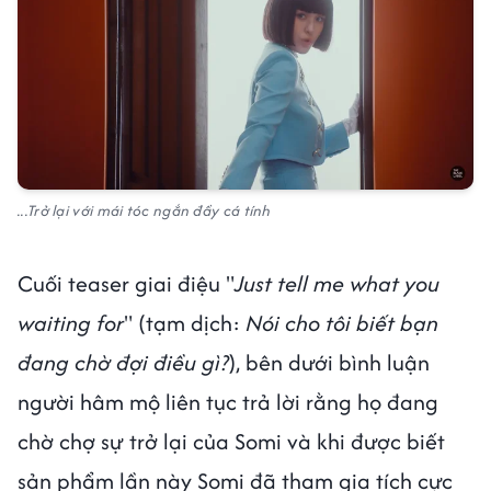
...Trở lại với mái tóc ngắn đầy cá tính
Cuối teaser giai điệu "
Just tell me what you
waiting for
" (tạm dịch:
Nói cho tôi biết bạn
đang chờ đợi điều gì?
), bên dưới bình luận
người hâm mộ liên tục trả lời rằng họ đang
chờ chợ sự trở lại của Somi và khi ​được biết
sản phẩm lần này Somi đã tham gia tích cực