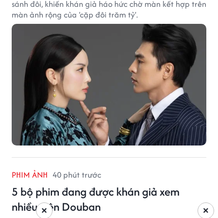
sánh đôi, khiến khán giả háo hức chờ màn kết hợp trên
màn ảnh rộng của 'cặp đôi trăm tỷ'.
PHIM ẢNH
40 phút trước
5 bộ phim đang được khán giả xem
nhiều trên Douban
×
×