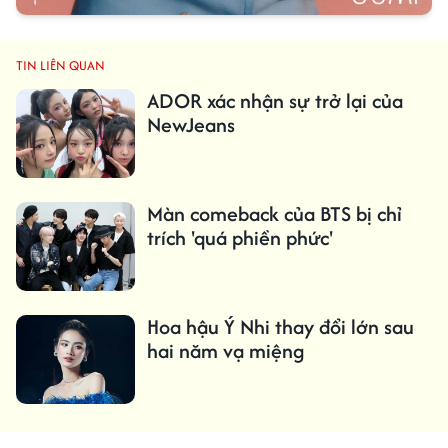
TIN LIÊN QUAN
ADOR xác nhận sự trở lại của
NewJeans
Màn comeback của BTS bị chỉ
trích 'quá phiền phức'
Hoa hậu Ý Nhi thay đổi lớn sau
hai năm vạ miệng